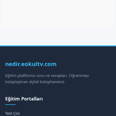
nedir.eokultv.com
Eğitim platformu soru ve cevapları. Öğrenmeyi
kolaylaştıran dijital kütüphaneniz.
Eğitim Portalları
Test Çöz