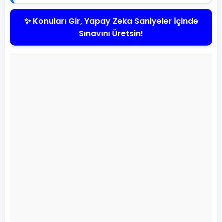
✨ Konuları Gir, Yapay Zeka Saniyeler İçinde
Sınavını Üretsin!