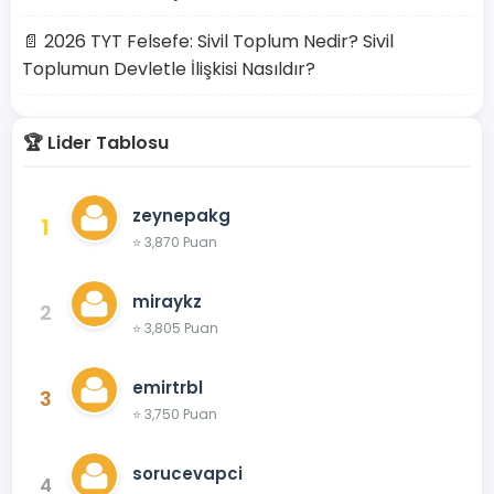
📄 2026 TYT Felsefe: Sivil Toplum Nedir? Sivil
Toplumun Devletle İlişkisi Nasıldır?
🏆 Lider Tablosu
zeynepakg
1
⭐ 3,870 Puan
miraykz
2
⭐ 3,805 Puan
emirtrbl
3
⭐ 3,750 Puan
sorucevapci
4