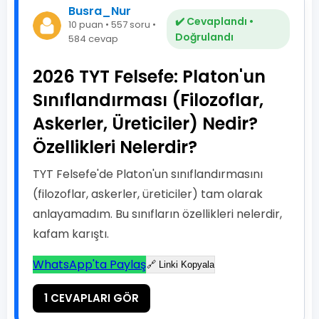
Busra_Nur
✔️ Cevaplandı •
10 puan • 557 soru •
Doğrulandı
584 cevap
2026 TYT Felsefe: Platon'un
Sınıflandırması (Filozoflar,
Askerler, Üreticiler) Nedir?
Özellikleri Nelerdir?
TYT Felsefe'de Platon'un sınıflandırmasını
(filozoflar, askerler, üreticiler) tam olarak
anlayamadım. Bu sınıfların özellikleri nelerdir,
kafam karıştı.
WhatsApp'ta Paylaş
🔗 Linki Kopyala
1 CEVAPLARI GÖR