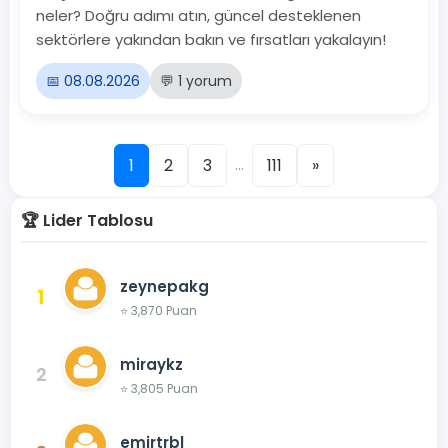
neler? Doğru adımı atın, güncel desteklenen
sektörlere yakından bakın ve fırsatları yakalayın!
📅 08.08.2026
💬 1 yorum
...
1
2
3
111
»
🏆 Lider Tablosu
zeynepakg
1
⭐ 3,870 Puan
miraykz
2
⭐ 3,805 Puan
emirtrbl