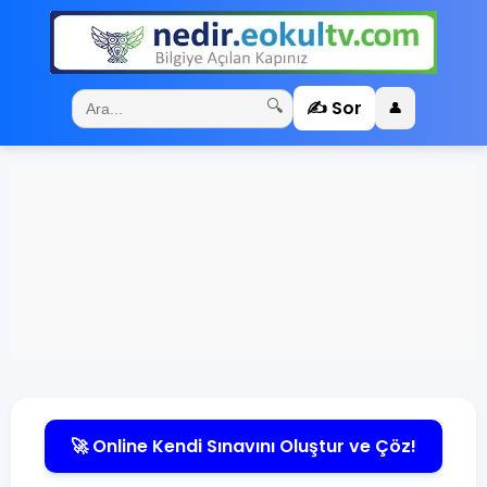
✍️ Sor
🔍
👤
🚀 Online Kendi Sınavını Oluştur ve Çöz!