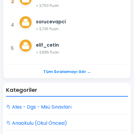
3
⭐ 3,750 Puan
sorucevapci
4
⭐ 3,735 Puan
elif_cetin
5
⭐ 3,685 Puan
Tüm Sıralamayı Gör →
Kategoriler
📁 Ales - Dgs - Msü Sınavları
📁 Anaokulu (Okul Öncesi)