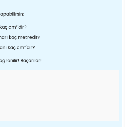
apabilirsin:
 kaç cm²'dir?
enarı kaç metredir?
lanı kaç cm²'dir?
ğrenilir! Başarılar!