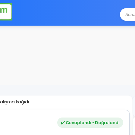
 çalışma kağıdı
✔️ Cevaplandı • Doğrulandı