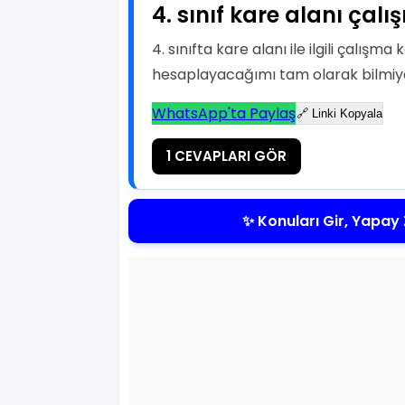
4. sınıf kare alanı çal
4. sınıfta kare alanı ile ilgili çalışm
hesaplayacağımı tam olarak bilmi
WhatsApp'ta Paylaş
🔗 Linki Kopyala
1 CEVAPLARI GÖR
✨ Konuları Gir, Yapay 