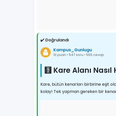
✔️ Doğrulandı
Kampus_Gunlugu
10 puan • 547 soru • 555 cevap
🧮 Kare Alanı Nasıl
Kare, bütün kenarları birbirine eşit o
kolay! Tek yapman gereken bir kenar