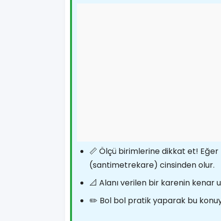
📏 Ölçü birimlerine dikkat et! Eğe
(santimetrekare) cinsinden olur.
📐 Alanı verilen bir karenin kenar
✏️ Bol bol pratik yaparak bu konuyu