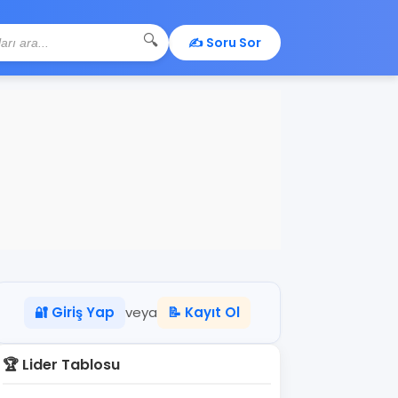
🔍
✍️ Soru Sor
🔐 Giriş Yap
veya
📝 Kayıt Ol
🏆 Lider Tablosu