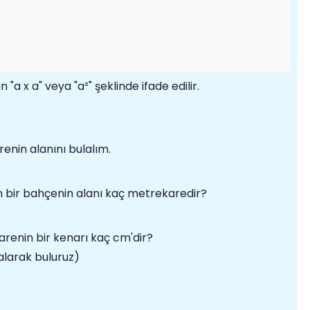
 "a x a" veya "a²" şeklinde ifade edilir.
enin alanını bulalım.
n bir bahçenin alanı kaç metrekaredir?
arenin bir kenarı kaç cm'dir?
larak buluruz)