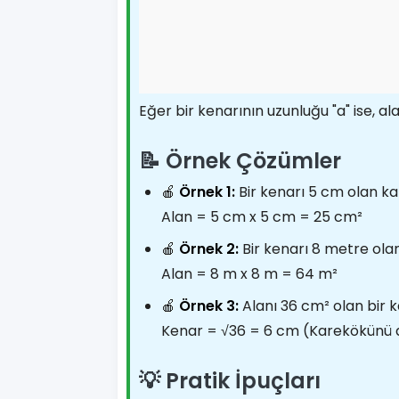
Eğer bir kenarının uzunluğu "a" ise, alan
📝 Örnek Çözümler
🍎
Örnek 1:
Bir kenarı 5 cm olan kar
Alan = 5 cm x 5 cm = 25 cm²
🍎
Örnek 2:
Bir kenarı 8 metre ola
Alan = 8 m x 8 m = 64 m²
🍎
Örnek 3:
Alanı 36 cm² olan bir k
Kenar = √36 = 6 cm (Karekökünü a
💡 Pratik İpuçları