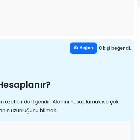
👍 Beğen
0 kişi beğendi.
 Hesaplanır?
lan özel bir dörtgendir. Alanını hesaplamak ise çok
ının uzunluğunu bilmek.