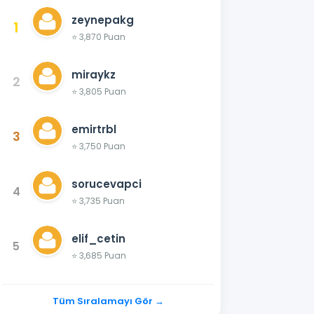
zeynepakg
1
⭐ 3,870 Puan
miraykz
2
⭐ 3,805 Puan
emirtrbl
3
⭐ 3,750 Puan
sorucevapci
4
⭐ 3,735 Puan
elif_cetin
5
⭐ 3,685 Puan
Tüm Sıralamayı Gör →