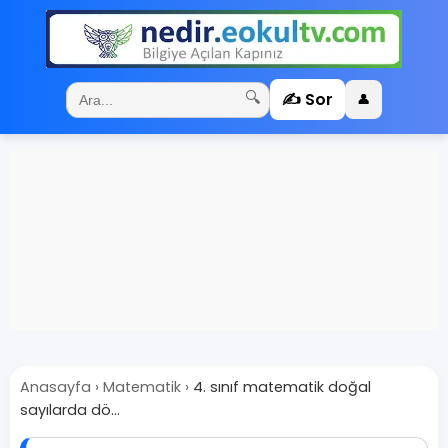
✍️ Sor
🔍
👤
Anasayfa
›
Matematik
›
4. sınıf matematik doğal
sayılarda dö...