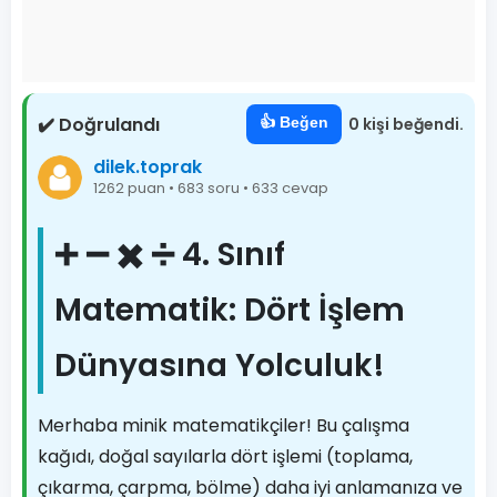
✔️ Doğrulandı
👍 Beğen
0 kişi beğendi.
dilek.toprak
1262 puan • 683 soru • 633 cevap
➕ ➖ ✖️ ➗ 4. Sınıf
Matematik: Dört İşlem
Dünyasına Yolculuk!
Merhaba minik matematikçiler! Bu çalışma
kağıdı, doğal sayılarla dört işlemi (toplama,
çıkarma, çarpma, bölme) daha iyi anlamanıza ve