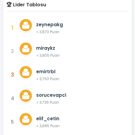
🏆 Lider Tablosu
zeynepakg
1
⭐ 3,870 Puan
miraykz
2
⭐ 3,805 Puan
emirtrbl
3
⭐ 3,750 Puan
sorucevapci
4
⭐ 3,735 Puan
elif_cetin
5
⭐ 3,685 Puan