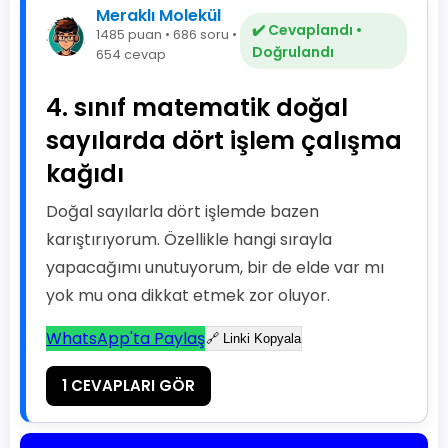
Meraklı Molekül
✔️ Cevaplandı •
1485 puan • 686 soru •
Doğrulandı
654 cevap
4. sınıf matematik doğal
sayılarda dört işlem çalışma
kağıdı
Doğal sayılarla dört işlemde bazen
karıştırıyorum. Özellikle hangi sırayla
yapacağımı unutuyorum, bir de elde var mı
yok mu ona dikkat etmek zor oluyor.
WhatsApp'ta Paylaş
🔗 Linki Kopyala
1 CEVAPLARI GÖR