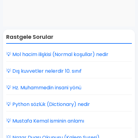
Rastgele Sorular
💡 Mol hacim ilişkisi (Normal koşullar) nedir
💡 Dış kuvvetler nelerdir 10. sınıf
💡 Hz. Muhammedin insani yönü
💡 Python sözlük (Dictionary) nedir
💡 Mustafa Kemal isminin anlamı
💡 Nazar Duası Okunuşu (Kalem Suresi)