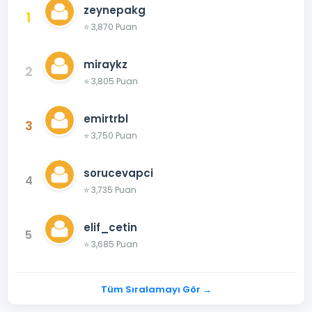
zeynepakg
1
⭐ 3,870 Puan
miraykz
2
⭐ 3,805 Puan
emirtrbl
3
⭐ 3,750 Puan
sorucevapci
4
⭐ 3,735 Puan
elif_cetin
5
⭐ 3,685 Puan
Tüm Sıralamayı Gör →