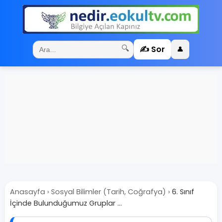
✍️ Sor
🔍
👤
Anasayfa
›
Sosyal Bilimler (Tarih, Coğrafya)
›
6. Sınıf
İçinde Bulunduğumuz Gruplar ...