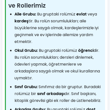
ve Rollerimiz
Aile Grubu:
Bu gruptaki rolümüz
evlat
veya
kardeş
tir. Bu rolün sorumlulukları; aile
büyüklerine saygılı olmak, kardeşlerimizle iyi
geçinmek ve ev işlerinde ailemize yardım
etmektir.
Okul Grubu:
Bu gruptaki rolümüz
öğrenci
dir.
Bu rolün sorumlulukları; dersleri dinlemek,
ödevleri yapmak, öğretmenlere ve
arkadaşlara saygılı olmak ve okul kurallarına
uymaktır.
Sınıf Grubu:
Sınıfımız da bir gruptur. Buradaki
rolümüz bir
sınıf arkadaşı
dır. Sınıf başkanı,
kitaplık görevlisi gibi ek roller de üstlenebiliriz.
Arkadaş Grubu:
Bu gruptaki rolümüz
dost