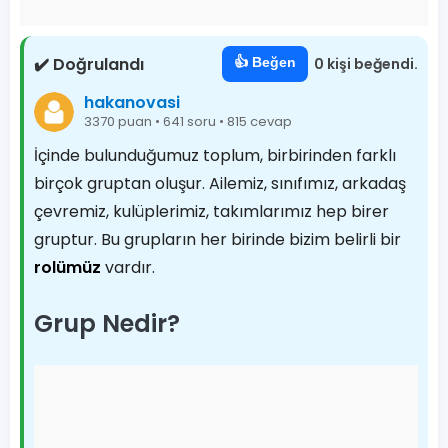
✔️ Doğrulandı
👍 Beğen
0 kişi beğendi.
hakanovasi
3370 puan • 641 soru • 815 cevap
İçinde bulunduğumuz toplum, birbirinden farklı
birçok gruptan oluşur. Ailemiz, sınıfımız, arkadaş
çevremiz, kulüplerimiz, takımlarımız hep birer
gruptur. Bu grupların her birinde bizim belirli bir
rolümüz
vardır.
Grup Nedir?