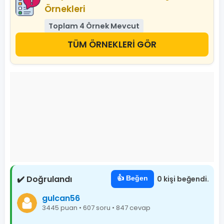
Örnekleri
Toplam 4 Örnek Mevcut
TÜM ÖRNEKLERİ GÖR
✔️ Doğrulandı
👍 Beğen
0 kişi beğendi.
gulcan56
3445 puan • 607 soru • 847 cevap