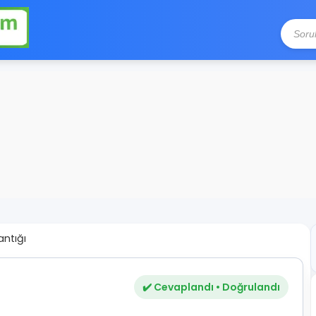
antığı
✔️ Cevaplandı • Doğrulandı