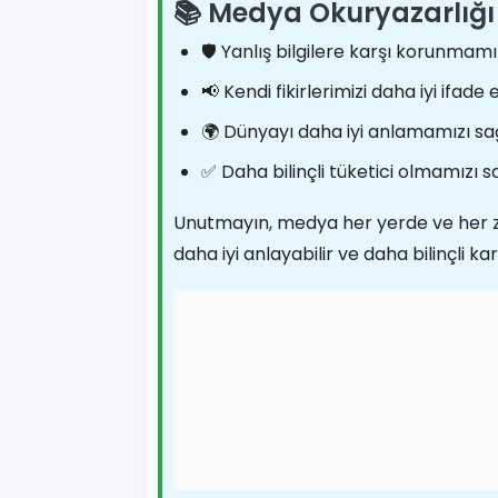
📚 Medya Okuryazarlığ
🛡️ Yanlış bilgilere karşı korunmamı
📢 Kendi fikirlerimizi daha iyi ifad
🌍 Dünyayı daha iyi anlamamızı sa
✅ Daha bilinçli tüketici olmamızı s
Unutmayın, medya her yerde ve her 
daha iyi anlayabilir ve daha bilinçli kar