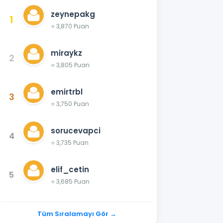
zeynepakg
1
⭐ 3,870 Puan
miraykz
2
⭐ 3,805 Puan
emirtrbl
3
⭐ 3,750 Puan
sorucevapci
4
⭐ 3,735 Puan
elif_cetin
5
⭐ 3,685 Puan
Tüm Sıralamayı Gör →