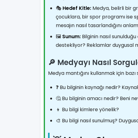
🎭
Hedef Kitle:
Medya, belirli bir 
çocuklara, bir spor programı ise spo
mesajın nasıl tasarlandığını anlam
🖼️
Sunum:
Bilginin nasıl sunulduğu
destekliyor? Reklamlar duygusal mı
🔎 Medyayı Nasıl Sorgul
Medya mantığını kullanmak için bazı 
❓ Bu bilginin kaynağı nedir? Kaynak
🤔 Bu bilginin amacı nedir? Beni n
👦 Bu bilgi kimlere yönelik?
🎨 Bu bilgi nasıl sunulmuş? Duygusa