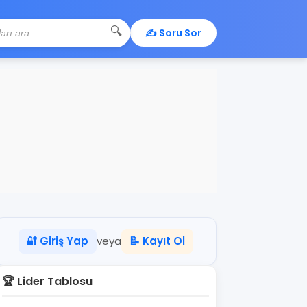
🔍
✍️ Soru Sor
🔐 Giriş Yap
veya
📝 Kayıt Ol
🏆 Lider Tablosu