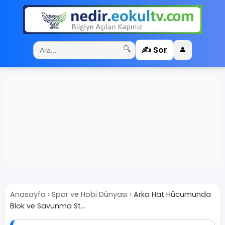
✍️ Sor
🔍
👤
Anasayfa
›
Spor ve Hobi Dünyası
›
Arka Hat Hücumunda
Blok ve Savunma St...