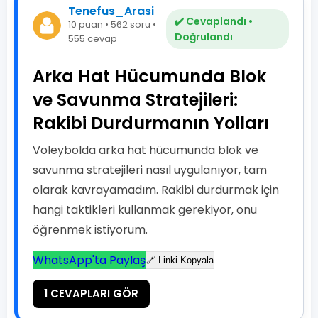
Tenefus_Arasi
✔️ Cevaplandı •
10 puan • 562 soru •
Doğrulandı
555 cevap
Arka Hat Hücumunda Blok
ve Savunma Stratejileri:
Rakibi Durdurmanın Yolları
Voleybolda arka hat hücumunda blok ve
savunma stratejileri nasıl uygulanıyor, tam
olarak kavrayamadım. Rakibi durdurmak için
hangi taktikleri kullanmak gerekiyor, onu
öğrenmek istiyorum.
WhatsApp'ta Paylaş
🔗 Linki Kopyala
1 CEVAPLARI GÖR