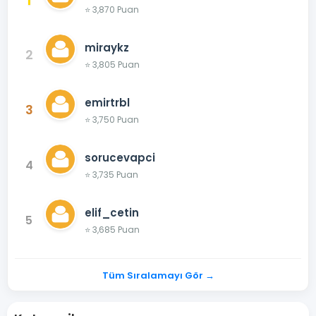
1
⭐ 3,870 Puan
miraykz
2
⭐ 3,805 Puan
emirtrbl
3
⭐ 3,750 Puan
sorucevapci
4
⭐ 3,735 Puan
elif_cetin
5
⭐ 3,685 Puan
Tüm Sıralamayı Gör →