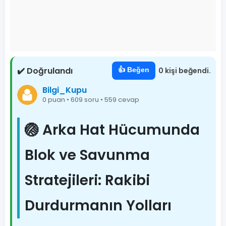
✔️ Doğrulandı
👍 Beğen
0 kişi beğendi.
Bilgi_Kupu
0 puan • 609 soru • 559 cevap
🏐 Arka Hat Hücumunda
Blok ve Savunma
Stratejileri: Rakibi
Durdurmanın Yolları