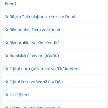
Pano)
📁 Bilişim Teknolojileri ve Yazılım Dersi
📁 Bilmeceler, Zeka ve Mantık
📁 Biyografiler ve Kim Kimdir?
📁 Bursluluk Sınavları (İOKBS)
📁 Dijital Hata Çözümleri ve "Fix" Rehberi
📁 Dijital Para ve Web3 Sözlüğü
📁 Din Eğitimi
📁 E-Devlet ve Resmi İşlemler