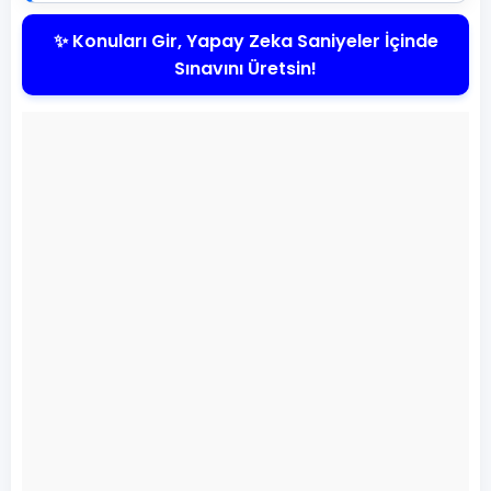
✨ Konuları Gir, Yapay Zeka Saniyeler İçinde
Sınavını Üretsin!