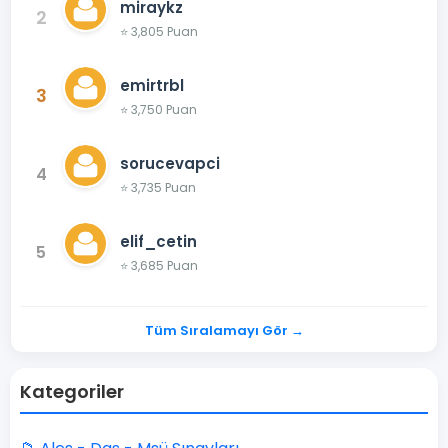
miraykz
2
⭐ 3,805 Puan
emirtrbl
3
⭐ 3,750 Puan
sorucevapci
4
⭐ 3,735 Puan
elif_cetin
5
⭐ 3,685 Puan
Tüm Sıralamayı Gör →
Kategoriler