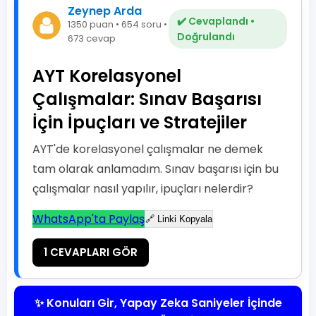
Zeynep Arda
✔️ Cevaplandı •
1350 puan • 654 soru •
Doğrulandı
673 cevap
AYT Korelasyonel
Çalışmalar: Sınav Başarısı
İçin İpuçları ve Stratejiler
AYT'de korelasyonel çalışmalar ne demek
tam olarak anlamadım. Sınav başarısı için bu
çalışmalar nasıl yapılır, ipuçları nelerdir?
WhatsApp'ta Paylaş
🔗 Linki Kopyala
1 CEVAPLARI GÖR
✨ Konuları Gir, Yapay Zeka Saniyeler İçinde