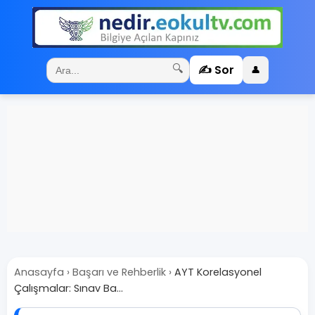
✍️ Sor
🔍
👤
Anasayfa
›
Başarı ve Rehberlik
›
AYT Korelasyonel
Çalışmalar: Sınav Ba...