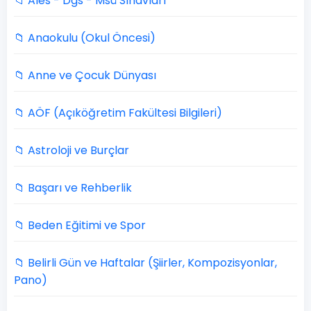
📁 Ales - Dgs - Msü Sınavları
📁 Anaokulu (Okul Öncesi)
📁 Anne ve Çocuk Dünyası
📁 AÖF (Açıköğretim Fakültesi Bilgileri)
📁 Astroloji ve Burçlar
📁 Başarı ve Rehberlik
📁 Beden Eğitimi ve Spor
📁 Belirli Gün ve Haftalar (Şiirler, Kompozisyonlar,
Pano)