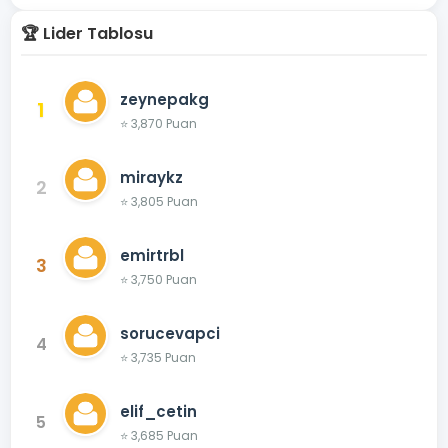
🏆 Lider Tablosu
zeynepakg
1
⭐ 3,870 Puan
miraykz
2
⭐ 3,805 Puan
emirtrbl
3
⭐ 3,750 Puan
sorucevapci
4
⭐ 3,735 Puan
elif_cetin
5
⭐ 3,685 Puan