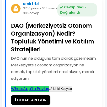
emirtrbl
✔️ Cevaplandı •
3750 puan • 603 soru •
Doğrulandı
906 cevap
DAO (Merkeziyetsiz Otonom
Organizasyon) Nedir?
Topluluk Yönetimi ve Katılım
Stratejileri
DAO'nun ne olduğunu tam olarak çözemedim.
Merkeziyetsiz otonom organizasyon ne
demek, topluluk yönetimi nasıl oluyor, merak
ediyorum.
WhatsApp'ta Paylaş
🔗 Linki Kopyala
1 CEVAPLARI GÖR