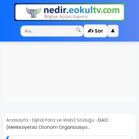
✍️ Sor
🔍
👤
Anasayfa
›
Dijital Para ve Web3 Sözlüğü
›
DAO
(Merkeziyetsiz Otonom Organizasyo...