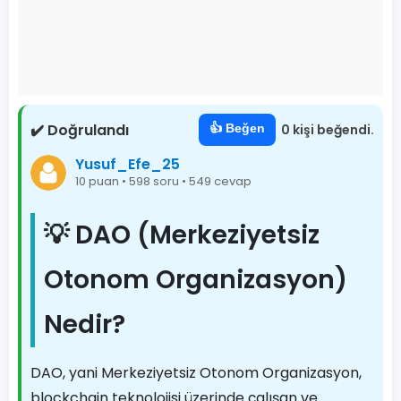
✔️ Doğrulandı
👍 Beğen
0 kişi beğendi.
Yusuf_Efe_25
10 puan • 598 soru • 549 cevap
💡 DAO (Merkeziyetsiz
Otonom Organizasyon)
Nedir?
DAO, yani Merkeziyetsiz Otonom Organizasyon,
blockchain teknolojisi üzerinde çalışan ve