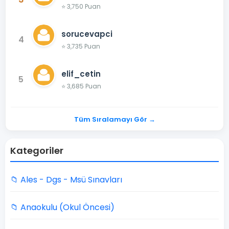
⭐ 3,750 Puan
sorucevapci
4
⭐ 3,735 Puan
elif_cetin
5
⭐ 3,685 Puan
Tüm Sıralamayı Gör →
Kategoriler
📁 Ales - Dgs - Msü Sınavları
📁 Anaokulu (Okul Öncesi)