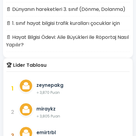
📄 Dünyanın hareketleri 3. sınıf (Dönme, Dolanma)
📄 1. sınıf hayat bilgisi trafik kuralları çocuklar için
📄 Hayat Bilgisi Ödevi: Aile Büyükleri ile Röportaj Nasıl
Yapılır?
🏆 Lider Tablosu
zeynepakg
1
⭐ 3,870 Puan
miraykz
2
⭐ 3,805 Puan
emirtrbl
3