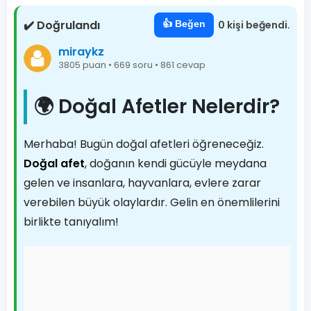
✔️ Doğrulandı
👍 Beğen
0 kişi beğendi.
miraykz
3805 puan • 669 soru • 861 cevap
🌍 Doğal Afetler Nelerdir?
Merhaba! Bugün doğal afetleri öğreneceğiz.
Doğal afet
, doğanın kendi gücüyle meydana
gelen ve insanlara, hayvanlara, evlere zarar
verebilen büyük olaylardır. Gelin en önemlilerini
birlikte tanıyalım!