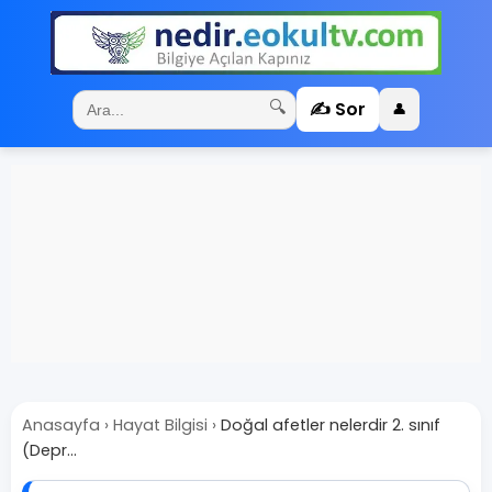
✍️ Sor
🔍
👤
Anasayfa
›
Hayat Bilgisi
›
Doğal afetler nelerdir 2. sınıf
(Depr...