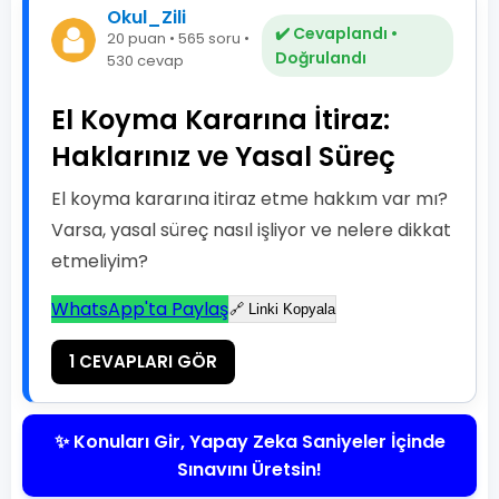
Okul_Zili
✔️ Cevaplandı •
20 puan • 565 soru •
Doğrulandı
530 cevap
El Koyma Kararına İtiraz:
Haklarınız ve Yasal Süreç
El koyma kararına itiraz etme hakkım var mı?
Varsa, yasal süreç nasıl işliyor ve nelere dikkat
etmeliyim?
WhatsApp'ta Paylaş
🔗 Linki Kopyala
1 CEVAPLARI GÖR
✨ Konuları Gir, Yapay Zeka Saniyeler İçinde
Sınavını Üretsin!