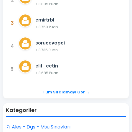
⭐ 3,805 Puan
emirtrbl
3
⭐ 3,750 Puan
sorucevapci
4
⭐ 3,735 Puan
elif_cetin
5
⭐ 3,685 Puan
Tüm Sıralamayı Gör →
Kategoriler
📁 Ales - Dgs - Msü Sınavları