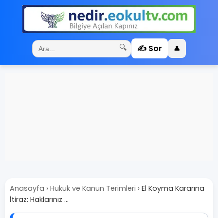
✍️ Sor
🔍
👤
Anasayfa
›
Hukuk ve Kanun Terimleri
›
El Koyma Kararına
İtiraz: Haklarınız ...