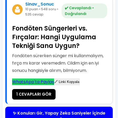
Sinav_Sonuc
✔️ Cevaplandı •
10 puan • 548 soru •
Doğrulandı
535 cevap
Fondöten Süngerleri vs.
Fırçalar: Hangi Uygulama
Tekniği Sana Uygun?
Fondöten sürerken sünger mi kullanmalıyım,
fırça mı karar veremedim. Cildim için en iyi
sonucu hangisiyle alırım, bilmiyorum.
WhatsApp'ta Paylaş
🔗 Linki Kopyala
1 CEVAPLARI GÖR
✨ Konuları Gir, Yapay Zeka Saniyeler İçinde