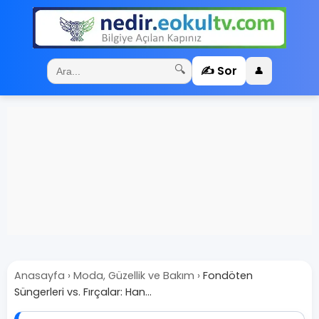
✍️ Sor
🔍
👤
Anasayfa
›
Moda, Güzellik ve Bakım
›
Fondöten
Süngerleri vs. Fırçalar: Han...