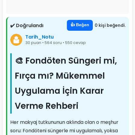
✔️ Doğrulandı
👍 Beğen
0 kişi beğendi.
Tarih_Notu
30 puan • 564 soru • 550 cevap
🎨 Fondöten Süngeri mi,
Fırça mı? Mükemmel
Uygulama İçin Karar
Verme Rehberi
Her makyaj tutkununun aklında olan o meşhur
soru: Fondöteni süngerle mi uygulamalı, yoksa