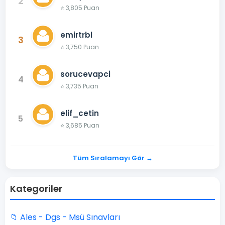
2
⭐ 3,805 Puan
emirtrbl
3
⭐ 3,750 Puan
sorucevapci
4
⭐ 3,735 Puan
elif_cetin
5
⭐ 3,685 Puan
Tüm Sıralamayı Gör →
Kategoriler
📁 Ales - Dgs - Msü Sınavları