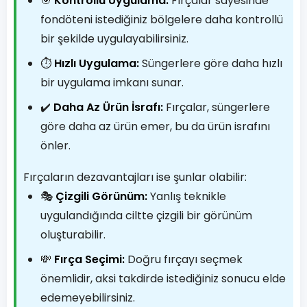
🎯
Kontrollü Uygulama:
Fırçalar sayesinde
fondöteni istediğiniz bölgelere daha kontrollü
bir şekilde uygulayabilirsiniz.
⏱️
Hızlı Uygulama:
Süngerlere göre daha hızlı
bir uygulama imkanı sunar.
✔️
Daha Az Ürün İsrafı:
Fırçalar, süngerlere
göre daha az ürün emer, bu da ürün israfını
önler.
Fırçaların dezavantajları ise şunlar olabilir:
🎭
Çizgili Görünüm:
Yanlış teknikle
uygulandığında ciltte çizgili bir görünüm
oluşturabilir.
💸
Fırça Seçimi:
Doğru fırçayı seçmek
önemlidir, aksi takdirde istediğiniz sonucu elde
edemeyebilirsiniz.