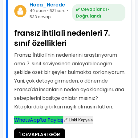
Hoca_Nerede
✔️ Cevaplandı •
40 puan • 531 soru •
Doğrulandı
533 cevap
fransız ihtilali nedenleri 7.
sınıf özellikleri
Fransız İhtilali'nin nedenlerini araştırıyorum
ama 7. sınıf seviyesinde anlayabileceğim
şekilde özet bir şeyler bulmakta zorlanıyorum.
Yani, çok detaya girmeden, o dönemde
Fransa'da insanların neden ayaklandığını, ana
sebeplerini basitçe anlatır mısınız?
Kitaplardaki gibi karmaşık olmasın lütfen.
WhatsApp'ta Paylaş
🔗 Linki Kopyala
1 CEVAPLARI GÖR