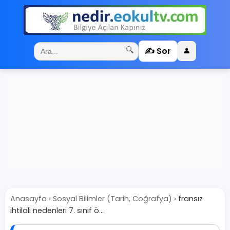
✍️ Sor
🔍
👤
Anasayfa
›
Sosyal Bilimler (Tarih, Coğrafya)
›
fransız
ihtilali nedenleri 7. sınıf ö...