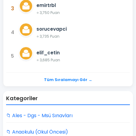
emirtrbl
3
⭐ 3,750 Puan
sorucevapci
4
⭐ 3,735 Puan
elif_cetin
5
⭐ 3,685 Puan
Tüm Sıralamayı Gör →
Kategoriler
📁 Ales - Dgs - Msü Sınavları
📁 Anaokulu (Okul Öncesi)