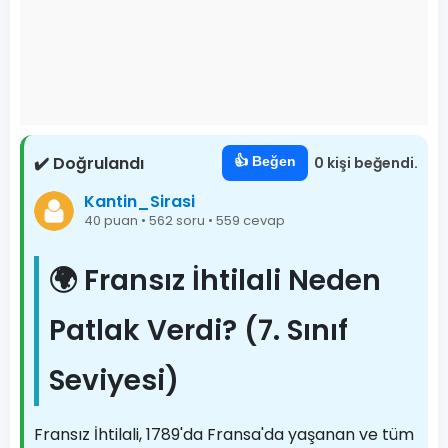
✔️ Doğrulandı
👍 Beğen
0 kişi beğendi.
Kantin_Sirasi
40 puan • 562 soru • 559 cevap
🌍 Fransız İhtilali Neden
Patlak Verdi? (7. Sınıf
Seviyesi)
Fransız İhtilali, 1789'da Fransa'da yaşanan ve tüm