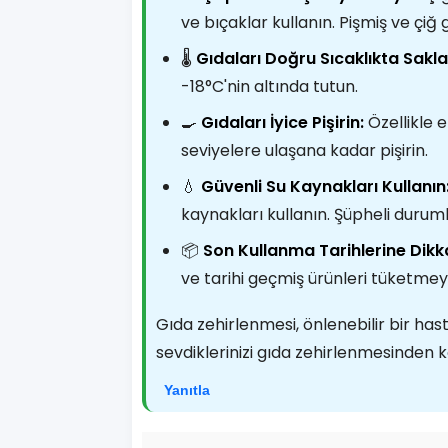
ve bıçaklar kullanın. Pişmiş ve çiğ
🌡️
Gıdaları Doğru Sıcaklıkta Sakla
-18°C'nin altında tutun.
🍳
Gıdaları İyice Pişirin:
Özellikle e
seviyelere ulaşana kadar pişirin.
💧
Güvenli Su Kaynakları Kullanın
kaynakları kullanın. Şüpheli duruml
📦
Son Kullanma Tarihlerine Dikka
ve tarihi geçmiş ürünleri tüketmey
Gıda zehirlenmesi, önlenebilir bir hast
sevdiklerinizi gıda zehirlenmesinden ko
Yanıtla