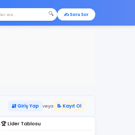
🔍
✍️ Soru Sor
🔐 Giriş Yap
veya
📝 Kayıt Ol
🏆 Lider Tablosu