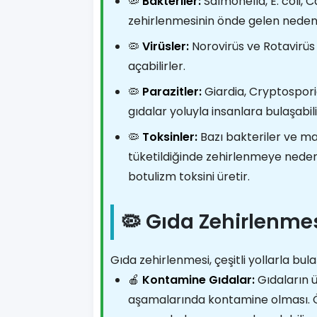
🦠
Bakteriler:
Salmonella, E. coli, 
zehirlenmesinin önde gelen nedenl
🦠
Virüsler:
Norovirüs ve Rotavirüs 
açabilirler.
🦠
Parazitler:
Giardia, Cryptospori
gıdalar yoluyla insanlara bulaşabili
🦠
Toksinler:
Bazı bakteriler ve man
tüketildiğinde zehirlenmeye neden 
botulizm toksini üretir.
🦠 Gıda Zehirlenmes
Gıda zehirlenmesi, çeşitli yollarla bula
🍎
Kontamine Gıdalar:
Gıdaların 
aşamalarında kontamine olması. Ö