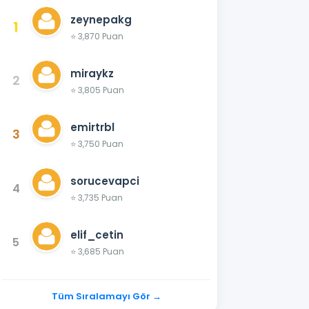
zeynepakg
1
⭐ 3,870 Puan
miraykz
2
⭐ 3,805 Puan
emirtrbl
3
⭐ 3,750 Puan
sorucevapci
4
⭐ 3,735 Puan
elif_cetin
5
⭐ 3,685 Puan
Tüm Sıralamayı Gör →