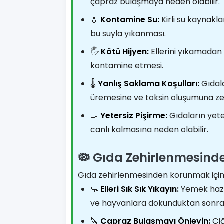
çapraz bulaşmaya neden olabilir.
💧
Kontamine Su:
Kirli su kaynakl
bu suyla yıkanması.
🖐️
Kötü Hijyen:
Ellerini yıkamadan 
kontamine etmesi.
🌡️
Yanlış Saklama Koşulları:
Gıdala
üremesine ve toksin oluşumuna zem
🍳
Yetersiz Pişirme:
Gıdaların yeter
canlı kalmasına neden olabilir.
🦠 Gıda Zehirlenmesind
Gıda zehirlenmesinden korunmak için a
🧼
Elleri Sık Sık Yıkayın:
Yemek hazı
ve hayvanlara dokunduktan sonra el
🔪
Çapraz Bulaşmayı Önleyin:
Çiğ