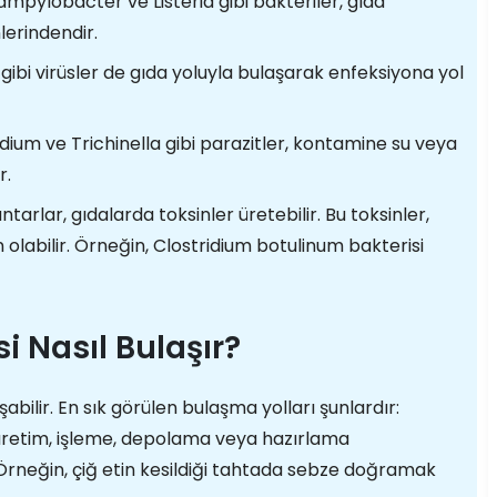
Campylobacter ve Listeria gibi bakteriler, gıda
erindendir.
gibi virüsler de gıda yoluyla bulaşarak enfeksiyona yol
dium ve Trichinella gibi parazitler, kontamine su veya
r.
tarlar, gıdalarda toksinler üretebilir. Bu toksinler,
olabilir. Örneğin, Clostridium botulinum bakterisi
i Nasıl Bulaşır?
şabilir. En sık görülen bulaşma yolları şunlardır:
üretim, işleme, depolama veya hazırlama
rneğin, çiğ etin kesildiği tahtada sebze doğramak