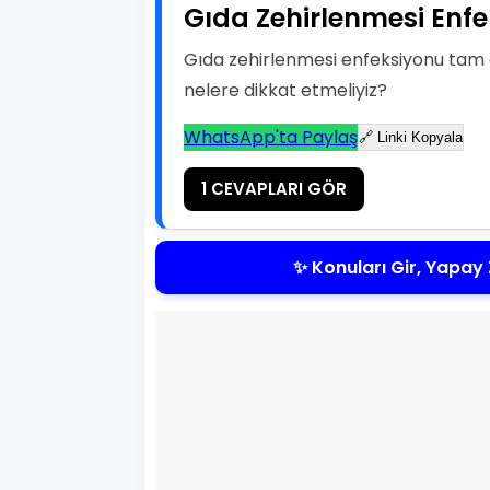
Gıda Zehirlenmesi Enfe
Gıda zehirlenmesi enfeksiyonu tam o
nelere dikkat etmeliyiz?
WhatsApp'ta Paylaş
🔗 Linki Kopyala
1 CEVAPLARI GÖR
✨ Konuları Gir, Yapay 