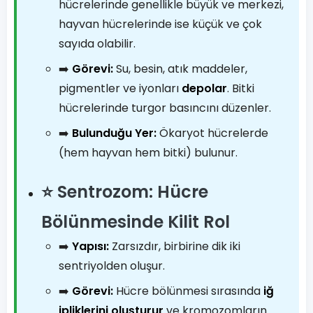
hücrelerinde genellikle büyük ve merkezi,
hayvan hücrelerinde ise küçük ve çok
sayıda olabilir.
➡️
Görevi:
Su, besin, atık maddeler,
pigmentler ve iyonları
depolar
. Bitki
hücrelerinde turgor basıncını düzenler.
➡️
Bulunduğu Yer:
Ökaryot hücrelerde
(hem hayvan hem bitki) bulunur.
⭐ Sentrozom: Hücre
Bölünmesinde Kilit Rol
➡️
Yapısı:
Zarsızdır, birbirine dik iki
sentriyolden oluşur.
➡️
Görevi:
Hücre bölünmesi sırasında
iğ
ipliklerini oluşturur
ve kromozomların