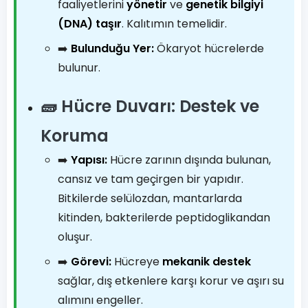
faaliyetlerini
yönetir
ve
genetik bilgiyi
(DNA) taşır
. Kalıtımın temelidir.
➡️
Bulunduğu Yer:
Ökaryot hücrelerde
bulunur.
🧱 Hücre Duvarı: Destek ve
Koruma
➡️
Yapısı:
Hücre zarının dışında bulunan,
cansız ve tam geçirgen bir yapıdır.
Bitkilerde selülozdan, mantarlarda
kitinden, bakterilerde peptidoglikandan
oluşur.
➡️
Görevi:
Hücreye
mekanik destek
sağlar, dış etkenlere karşı korur ve aşırı su
alımını engeller.