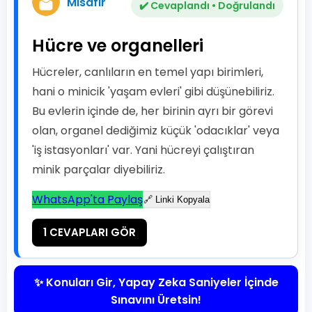
Misafir
✔️ Cevaplandı • Doğrulandı
Hücre ve organelleri
Hücreler, canlıların en temel yapı birimleri,
hani o minicik 'yaşam evleri' gibi düşünebiliriz.
Bu evlerin içinde de, her birinin ayrı bir görevi
olan, organel dediğimiz küçük 'odacıklar' veya
'iş istasyonları' var. Yani hücreyi çalıştıran
minik parçalar diyebiliriz.
WhatsApp'ta Paylaş
🔗 Linki Kopyala
1 CEVAPLARI GÖR
✨ Konuları Gir, Yapay Zeka Saniyeler İçinde
Sınavını Üretsin!