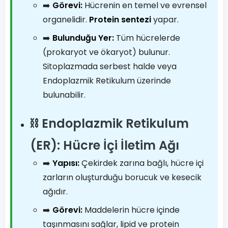
➡️
Görevi:
Hücrenin en temel ve evrensel
organelidir.
Protein sentezi
yapar.
➡️
Bulunduğu Yer:
Tüm hücrelerde
(prokaryot ve ökaryot) bulunur.
Sitoplazmada serbest halde veya
Endoplazmik Retikulum üzerinde
bulunabilir.
⛓️ Endoplazmik Retikulum
(ER): Hücre İçi İletim Ağı
➡️
Yapısı:
Çekirdek zarına bağlı, hücre içi
zarların oluşturduğu borucuk ve kesecik
ağıdır.
➡️
Görevi:
Maddelerin hücre içinde
taşınmasını sağlar, lipid ve protein