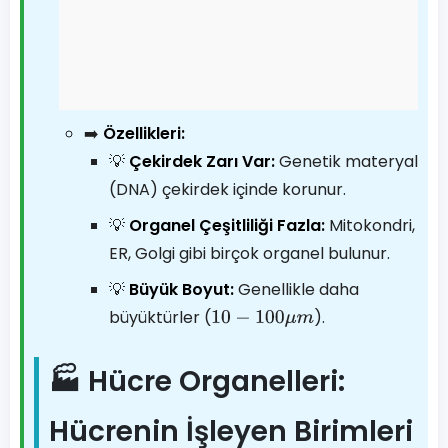
➡️
Özellikleri:
💡
Çekirdek Zarı Var:
Genetik materyal
(DNA) çekirdek içinde korunur.
💡
Organel Çeşitliliği Fazla:
Mitokondri,
ER, Golgi gibi birçok organel bulunur.
💡
Büyük Boyut:
Genellikle daha
büyüktürler (
).
10
−
100
μ
m
🏭 Hücre Organelleri:
Hücrenin İşleyen Birimleri