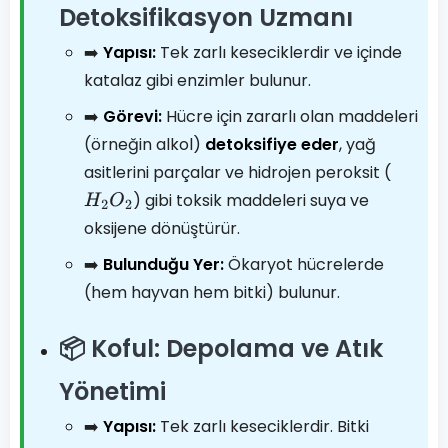
Detoksifikasyon Uzmanı
➡️
Yapısı:
Tek zarlı keseciklerdir ve içinde
katalaz gibi enzimler bulunur.
➡️
Görevi:
Hücre için zararlı olan maddeleri
(örneğin alkol)
detoksifiye eder
, yağ
asitlerini parçalar ve hidrojen peroksit (
) gibi toksik maddeleri suya ve
H
2
O
2
oksijene dönüştürür.
➡️
Bulunduğu Yer:
Ökaryot hücrelerde
(hem hayvan hem bitki) bulunur.
📦 Koful: Depolama ve Atık
Yönetimi
➡️
Yapısı:
Tek zarlı keseciklerdir. Bitki