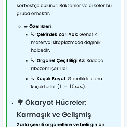
serbestçe bulunur. Bakteriler ve arkeler bu
gruba örnektir.
➡️
Özellikleri:
💡
Çekirdek Zarı Yok:
Genetik
materyal sitoplazmada dağınık
haldedir.
💡
Organel Çeşitliliği Az:
Sadece
ribozom içerirler.
💡
Küçük Boyut:
Genellikle daha
küçüktürler (
).
1
−
10
μ
m
🌳 Ökaryot Hücreler:
Karmaşık ve Gelişmiş
Zarla çevrili organellere ve belirgin bir