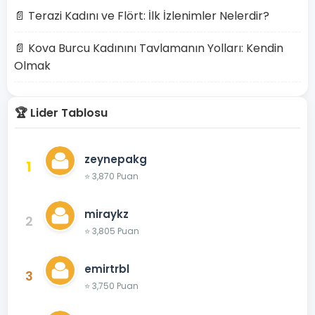
📄 Terazi Kadını ve Flört: İlk İzlenimler Nelerdir?
📄 Kova Burcu Kadınını Tavlamanın Yolları: Kendin
Olmak
🏆 Lider Tablosu
zeynepakg
1
⭐ 3,870 Puan
miraykz
2
⭐ 3,805 Puan
emirtrbl
3
⭐ 3,750 Puan