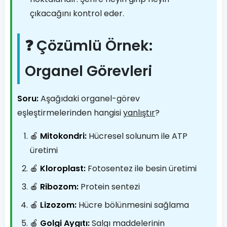
çıkacağını kontrol eder.
❓ Çözümlü Örnek:
Organel Görevleri
Soru:
Aşağıdaki organel-görev
eşleştirmelerinden hangisi
yanlıştır
?
🍎
Mitokondri:
Hücresel solunum ile ATP
üretimi
🍎
Kloroplast:
Fotosentez ile besin üretimi
🍎
Ribozom:
Protein sentezi
🍎
Lizozom:
Hücre bölünmesini sağlama
🍎
Golgi Aygıtı:
Salgı maddelerinin