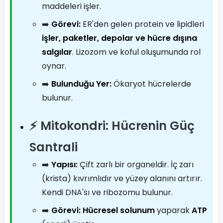
maddeleri işler.
➡️
Görevi:
ER'den gelen protein ve lipidleri
işler, paketler, depolar ve hücre dışına
salgılar
. Lizozom ve koful oluşumunda rol
oynar.
➡️
Bulunduğu Yer:
Ökaryot hücrelerde
bulunur.
⚡ Mitokondri: Hücrenin Güç
Santrali
➡️
Yapısı:
Çift zarlı bir organeldir. İç zarı
(krista) kıvrımlıdır ve yüzey alanını artırır.
Kendi DNA'sı ve ribozomu bulunur.
➡️
Görevi:
Hücresel solunum
yaparak
ATP