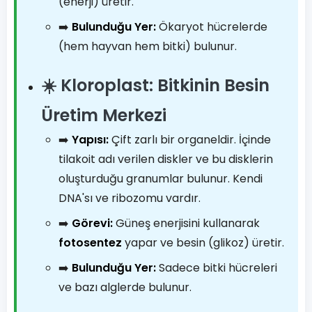
(enerji) üretir.
➡️
Bulunduğu Yer:
Ökaryot hücrelerde
(hem hayvan hem bitki) bulunur.
☀️ Kloroplast: Bitkinin Besin
Üretim Merkezi
➡️
Yapısı:
Çift zarlı bir organeldir. İçinde
tilakoit adı verilen diskler ve bu disklerin
oluşturduğu granumlar bulunur. Kendi
DNA'sı ve ribozomu vardır.
➡️
Görevi:
Güneş enerjisini kullanarak
fotosentez
yapar ve besin (glikoz) üretir.
➡️
Bulunduğu Yer:
Sadece bitki hücreleri
ve bazı alglerde bulunur.