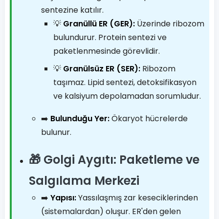
sentezine katılır.
💡
Granüllü ER (GER):
Üzerinde ribozom
bulundurur. Protein sentezi ve
paketlenmesinde görevlidir.
💡
Granülsüz ER (SER):
Ribozom
taşımaz. Lipid sentezi, detoksifikasyon
ve kalsiyum depolamadan sorumludur.
➡️
Bulunduğu Yer:
Ökaryot hücrelerde
bulunur.
🎁 Golgi Aygıtı: Paketleme ve
Salgılama Merkezi
➡️
Yapısı:
Yassılaşmış zar keseciklerinden
(sistemalardan) oluşur. ER'den gelen