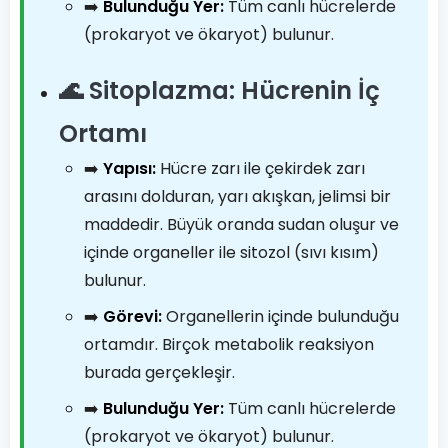
➡️
Bulunduğu Yer:
Tüm canlı hücrelerde
(prokaryot ve ökaryot) bulunur.
🌊 Sitoplazma: Hücrenin İç
Ortamı
➡️
Yapısı:
Hücre zarı ile çekirdek zarı
arasını dolduran, yarı akışkan, jelimsi bir
maddedir. Büyük oranda sudan oluşur ve
içinde organeller ile sitozol (sıvı kısım)
bulunur.
➡️
Görevi:
Organellerin içinde bulunduğu
ortamdır. Birçok metabolik reaksiyon
burada gerçekleşir.
➡️
Bulunduğu Yer:
Tüm canlı hücrelerde
(prokaryot ve ökaryot) bulunur.