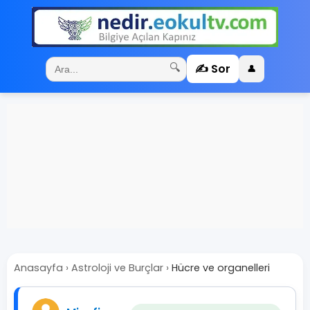
✍️ Sor
🔍
👤
Anasayfa
›
Astroloji ve Burçlar
›
Hücre ve organelleri