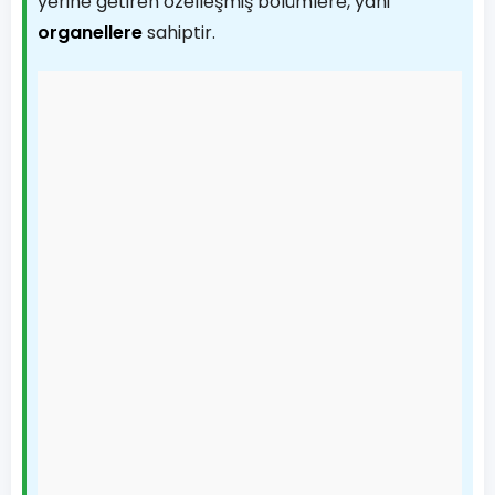
yerine getiren özelleşmiş bölümlere, yani
organellere
sahiptir.