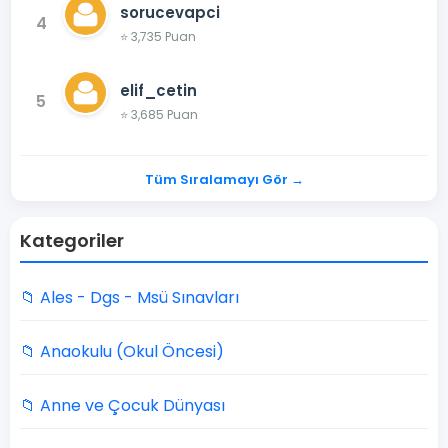
sorucevapci
4
⭐ 3,735 Puan
elif_cetin
5
⭐ 3,685 Puan
Tüm Sıralamayı Gör →
Kategoriler
📁 Ales - Dgs - Msü Sınavları
📁 Anaokulu (Okul Öncesi)
📁 Anne ve Çocuk Dünyası