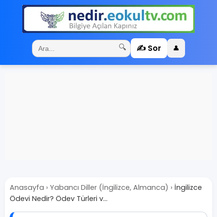
✍️ Sor
🔍
👤
Anasayfa
›
Yabancı Diller (İngilizce, Almanca)
›
İngilizce
Ödevi Nedir? Ödev Türleri v...