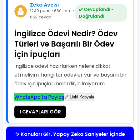
Zeka Avcısı
✔️ Cevaplandı •
1240 puan • 660 soru •
Doğrulandı
653 cevap
İngilizce Ödevi Nedir? Ödev
Türleri ve Başarılı Bir Ödev
İçin İpuçları
İngilizce ödevi hazırlarken nelere dikkat
etmeliyim, hangi tür ödevler var ve başarılı bir
ödev için ipuçları nelerdir, bilmiyorum.
WhatsApp'ta Paylaş
🔗 Linki Kopyala
1 CEVAPLARI GÖR
✨ Konuları Gir, Yapay Zeka Saniyeler İçinde