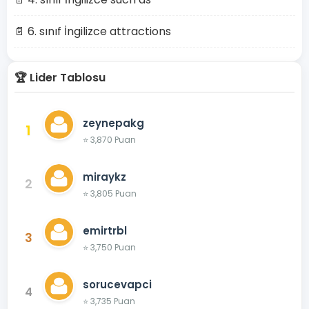
📄 6. sınıf İngilizce attractions
🏆 Lider Tablosu
zeynepakg
1
⭐ 3,870 Puan
miraykz
2
⭐ 3,805 Puan
emirtrbl
3
⭐ 3,750 Puan
sorucevapci
4
⭐ 3,735 Puan