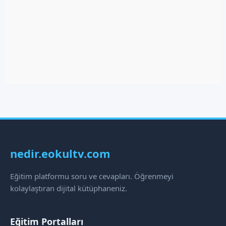
nedir.eokultv.com
Eğitim platformu soru ve cevapları. Öğrenmeyi
kolaylaştıran dijital kütüphaneniz.
Eğitim Portalları