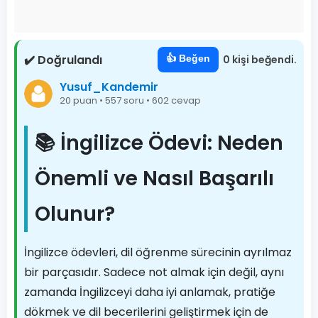
✔️ Doğrulandı
👍 Beğen
0 kişi beğendi.
Yusuf_Kandemir
20 puan • 557 soru • 602 cevap
📚 İngilizce Ödevi: Neden
Önemli ve Nasıl Başarılı
Olunur?
İngilizce ödevleri, dil öğrenme sürecinin ayrılmaz
bir parçasıdır. Sadece not almak için değil, aynı
zamanda İngilizceyi daha iyi anlamak, pratiğe
dökmek ve dil becerilerini geliştirmek için de