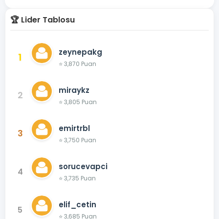
🏆 Lider Tablosu
zeynepakg
1
⭐ 3,870 Puan
miraykz
2
⭐ 3,805 Puan
emirtrbl
3
⭐ 3,750 Puan
sorucevapci
4
⭐ 3,735 Puan
elif_cetin
5
⭐ 3,685 Puan