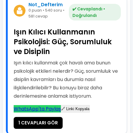
Not_Defterim
✔️ Cevaplandı •
0 puan • 540 soru •
Doğrulandı
581 cevap
Işın Kılıcı Kullanmanın
Psikolojisi: Güç, Sorumluluk
ve Disiplin
Işın kılıcı kullanmak çok havalı ama bunun
psikolojik etkileri nelerdir? Güç, sorumluluk ve
disiplin kavramları bu durumla nasıl
ilişkilendirilebilir? Bu konuyu biraz daha
derinlemesine anlamak istiyorum.
WhatsApp'ta Paylaş
🔗 Linki Kopyala
1 CEVAPLARI GÖR