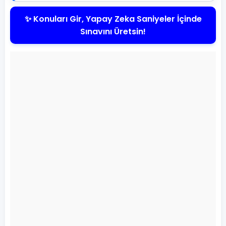
✨ Konuları Gir, Yapay Zeka Saniyeler İçinde
Sınavını Üretsin!