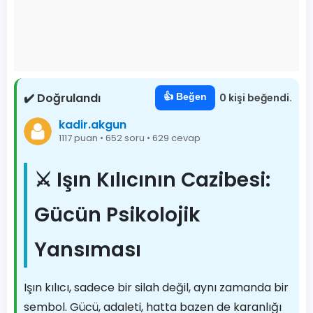
✔️ Doğrulandı
👍 Beğen
0 kişi beğendi.
kadir.akgun
1117 puan • 652 soru • 629 cevap
⚔️ Işın Kılıcının Cazibesi:
Gücün Psikolojik
Yansıması
Işın kılıcı, sadece bir silah değil, aynı zamanda bir
sembol. Gücü, adaleti, hatta bazen de karanlığı