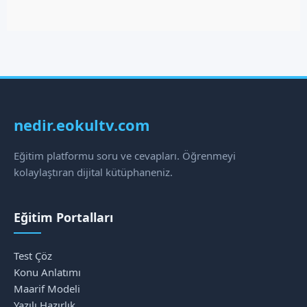
nedir.eokultv.com
Eğitim platformu soru ve cevapları. Öğrenmeyi
kolaylaştıran dijital kütüphaneniz.
Eğitim Portalları
Test Çöz
Konu Anlatımı
Maarif Modeli
Yazılı Hazırlık