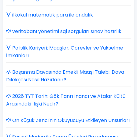
💡 ilkokul matematik para ile ondalık
💡 veritabanı yönetimi sql sorguları sınav hazırlık
💡 Polislik Kariyeri: Maaşlar, Görevler ve Yükselme
İmkanları
💡 Boşanma Davasında Emekli Maaşı Talebi: Dava
Dilekçesi Nasıl Hazırlanır?
💡 2026 TYT Tarih: Gök Tanrı İnancı ve Atalar Kültü
Arasındaki İlişki Nedir?
💡 On Küçük Zenci'nin Okuyucuyu Etkileyen Unsurları
💡 Sosyal Medya ile Tarım Ürünleri Pazarlaması: