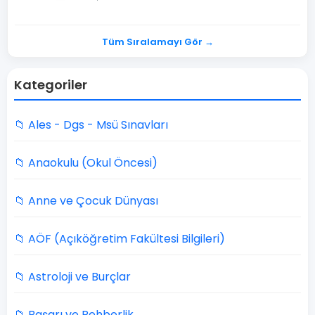
Tüm Sıralamayı Gör →
Kategoriler
📁 Ales - Dgs - Msü Sınavları
📁 Anaokulu (Okul Öncesi)
📁 Anne ve Çocuk Dünyası
📁 AÖF (Açıköğretim Fakültesi Bilgileri)
📁 Astroloji ve Burçlar
📁 Başarı ve Rehberlik