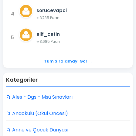
sorucevapci
4
⭐ 3,735 Puan
elif_cetin
5
⭐ 3,685 Puan
Tüm Sıralamayı Gör →
Kategoriler
📁 Ales - Dgs - Msü Sınavları
📁 Anaokulu (Okul Öncesi)
📁 Anne ve Çocuk Dünyası