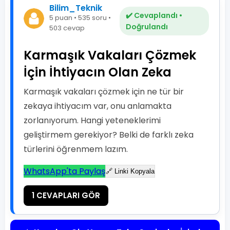
Bilim_Teknik
✔️ Cevaplandı •
5 puan • 535 soru •
Doğrulandı
503 cevap
Karmaşık Vakaları Çözmek
İçin İhtiyacın Olan Zeka
Karmaşık vakaları çözmek için ne tür bir
zekaya ihtiyacım var, onu anlamakta
zorlanıyorum. Hangi yeteneklerimi
geliştirmem gerekiyor? Belki de farklı zeka
türlerini öğrenmem lazım.
WhatsApp'ta Paylaş
🔗 Linki Kopyala
1 CEVAPLARI GÖR