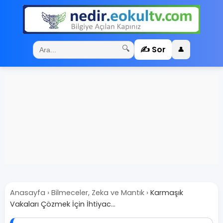
✍️ Sor
🔍
👤
Anasayfa
›
Bilmeceler, Zeka ve Mantık
›
Karmaşık
Vakaları Çözmek İçin İhtiyac...