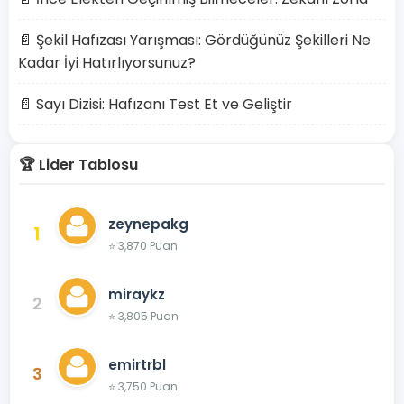
📄 Şekil Hafızası Yarışması: Gördüğünüz Şekilleri Ne
Kadar İyi Hatırlıyorsunuz?
📄 Sayı Dizisi: Hafızanı Test Et ve Geliştir
🏆 Lider Tablosu
zeynepakg
1
⭐ 3,870 Puan
miraykz
2
⭐ 3,805 Puan
emirtrbl
3
⭐ 3,750 Puan