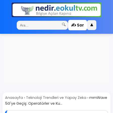
✍️ Sor
🔍
👤
Anasayfa
›
Teknoloji Trendleri ve Yapay Zeka
›
mmWave
5G'ye Geçiş: Operatörler ve Ku...