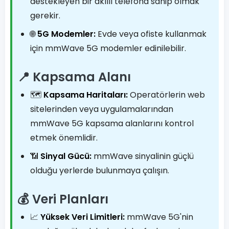
destekleyen bir akıllı telefona sahip olmak
gerekir.
🌐
5G Modemler:
Evde veya ofiste kullanmak
için mmWave 5G modemler edinilebilir.
📍 Kapsama Alanı
🗺️
Kapsama Haritaları:
Operatörlerin web
sitelerinden veya uygulamalarından
mmWave 5G kapsama alanlarını kontrol
etmek önemlidir.
📶
Sinyal Gücü:
mmWave sinyalinin güçlü
olduğu yerlerde bulunmaya çalışın.
💰 Veri Planları
📈
Yüksek Veri Limitleri:
mmWave 5G'nin