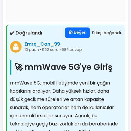
✔️ Doğrulandı
👍 Beğen
0 kişi beğendi.
Emre_Can_99
10 puan • 552 soru • 586 cevap
🚀 mmWave 5G'ye Giriş
mmWave 5G, mobil iletişimde yeni bir çağın
kapılarını aralıyor. Daha yüksek hızlar, daha
düşük gecikme süreleri ve artan kapasite
sunarak, hem operatörler hem de kullanıcılar
için önemli fırsatlar sunuyor. Ancak, bu
teknolojiye geçiş bazı zorlukları da beraberinde