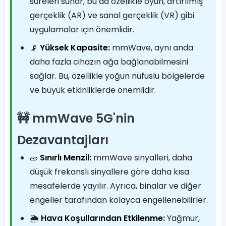
süreleri sunar, bu da özellikle oyun, artırılmış
gerçeklik (AR) ve sanal gerçeklik (VR) gibi
uygulamalar için önemlidir.
📡
Yüksek Kapasite:
mmWave, aynı anda
daha fazla cihazın ağa bağlanabilmesini
sağlar. Bu, özellikle yoğun nüfuslu bölgelerde
ve büyük etkinliklerde önemlidir.
🚧 mmWave 5G'nin
Dezavantajları
🧱
Sınırlı Menzil:
mmWave sinyalleri, daha
düşük frekanslı sinyallere göre daha kısa
mesafelerde yayılır. Ayrıca, binalar ve diğer
engeller tarafından kolayca engellenebilirler.
🌦️
Hava Koşullarından Etkilenme:
Yağmur,