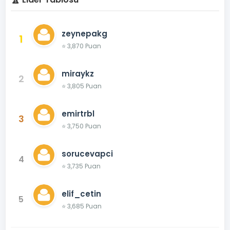
zeynepakg
1
⭐ 3,870 Puan
miraykz
2
⭐ 3,805 Puan
emirtrbl
3
⭐ 3,750 Puan
sorucevapci
4
⭐ 3,735 Puan
elif_cetin
5
⭐ 3,685 Puan