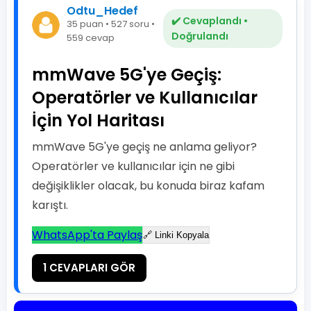
Odtu_Hedef
✔️ Cevaplandı •
35 puan • 527 soru •
Doğrulandı
559 cevap
mmWave 5G'ye Geçiş:
Operatörler ve Kullanıcılar
İçin Yol Haritası
mmWave 5G'ye geçiş ne anlama geliyor?
Operatörler ve kullanıcılar için ne gibi
değişiklikler olacak, bu konuda biraz kafam
karıştı.
WhatsApp'ta Paylaş
🔗 Linki Kopyala
1 CEVAPLARI GÖR