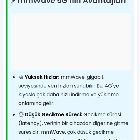
⚡️ mmWave 5G'nin Avantajları
🚀
Yüksek Hızlar:
mmWave, gigabit
seviyesinde veri hızları sunabilir. Bu, 4G'ye
kıyasla çok daha hızlı indirme ve yükleme
anlamına gelir.
⏱️
Düşük Gecikme Süresi:
Gecikme süresi
(latency), verinin bir cihazdan diğerine gitme
süresidir. mmWave, çok düşük gecikme