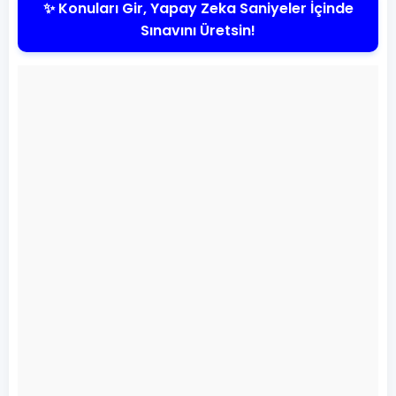
✨ Konuları Gir, Yapay Zeka Saniyeler İçinde
Sınavını Üretsin!