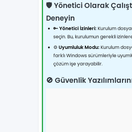
🛡️ Yönetici Olarak Çal
Deneyin
🔑
Yönetici İzinleri:
Kurulum dosyası
seçin. Bu, kurulumun gerekli izinler
⚙️
Uyumluluk Modu:
Kurulum dosya
farklı Windows sürümleriyle uyumlu
çözüm işe yarayabilir.
🚫 Güvenlik Yazılımların