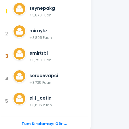
zeynepakg
1
⭐ 3,870 Puan
miraykz
2
⭐ 3,805 Puan
emirtrbl
3
⭐ 3,750 Puan
sorucevapci
4
⭐ 3,735 Puan
elif_cetin
5
⭐ 3,685 Puan
Tüm Sıralamayı Gör →