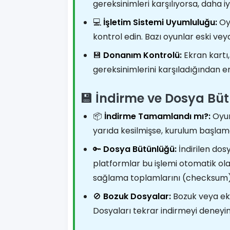
gereksinimleri karşılıyorsa, daha iy
💻
İşletim Sistemi Uyumluluğu:
Oyu
kontrol edin. Bazı oyunlar eski vey
💾
Donanım Kontrolü:
Ekran kartı
gereksinimlerini karşıladığından e
💾 İndirme ve Dosya Bü
📦
İndirme Tamamlandı mı?:
Oyun
yarıda kesilmişse, kurulum başlama
🔑
Dosya Bütünlüğü:
İndirilen dos
platformlar bu işlemi otomatik ola
sağlama toplamlarını (checksum) 
🚫
Bozuk Dosyalar:
Bozuk veya eks
Dosyaları tekrar indirmeyi deneyin