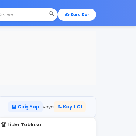
🔍
✍️ Soru Sor
🔐 Giriş Yap
veya
📝 Kayıt Ol
🏆 Lider Tablosu