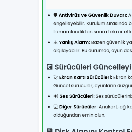
🛡️
Antivirüs ve Güvenlik Duvarı:
An
engelleyebilir. Kurulum sırasında b
tamamlandıktan sonra tekrar etki
⚠️
Yanlış Alarm:
Bazen güvenlik yazı
algılayabilir. Bu durumda, oyun dosy
💽 Sürücüleri Güncelley
🚀
Ekran Kartı Sürücüleri:
Ekran ka
Güncel sürücüler, oyunların düzgün
🔊
Ses Sürücüleri:
Ses sürücülerin
💻
Diğer Sürücüler:
Anakart, ağ ka
olduğundan emin olun.
💾 Disk Alanını Kontrol E