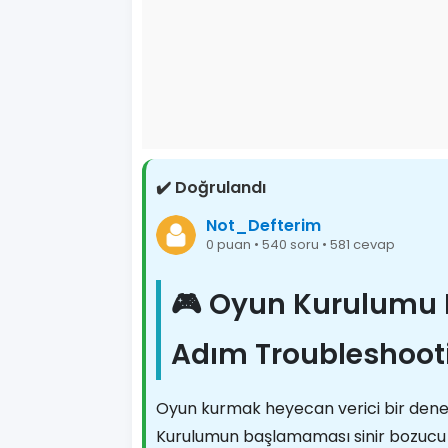
✔️ Doğrulandı
Not_Defterim
0 puan • 540 soru • 581 cevap
🎮 Oyun Kurulumu 
Adım Troubleshoot
Oyun kurmak heyecan verici bir deneyi
Kurulumun başlamaması sinir bozucu ol