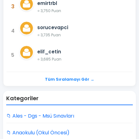
emirtrbl
3
⭐ 3,750 Puan
sorucevapci
4
⭐ 3,735 Puan
elif_cetin
5
⭐ 3,685 Puan
Tüm Sıralamayı Gör →
Kategoriler
📁 Ales - Dgs - Msü Sınavları
📁 Anaokulu (Okul Öncesi)