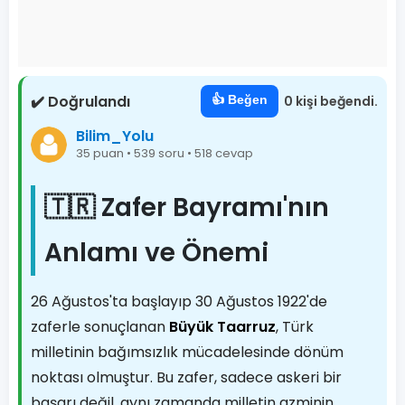
✔️ Doğrulandı
👍 Beğen
0 kişi beğendi.
Bilim_Yolu
35 puan • 539 soru • 518 cevap
🇹🇷 Zafer Bayramı'nın
Anlamı ve Önemi
26 Ağustos'ta başlayıp 30 Ağustos 1922'de
zaferle sonuçlanan
Büyük Taarruz
, Türk
milletinin bağımsızlık mücadelesinde dönüm
noktası olmuştur. Bu zafer, sadece askeri bir
başarı değil, aynı zamanda milletin azminin,