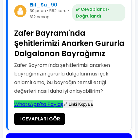
Elif_Su_90
✔️ Cevaplandı •
30 puan • 582 soru •
Doğrulandı
612 cevap
Zafer Bayramı'nda
Şehitlerimizi Anarken Gururla
Dalgalanan Bayrağımız
Zafer Bayramı'nda şehitlerimizi anarken
bayrağımızın gururla dalgalanması çok
anlamlı ama, bu bayrağın temsil ettiği
değerleri nasıl daha iyi anlayabilirim?
WhatsApp'ta Paylaş
🔗 Linki Kopyala
1 CEVAPLARI GÖR