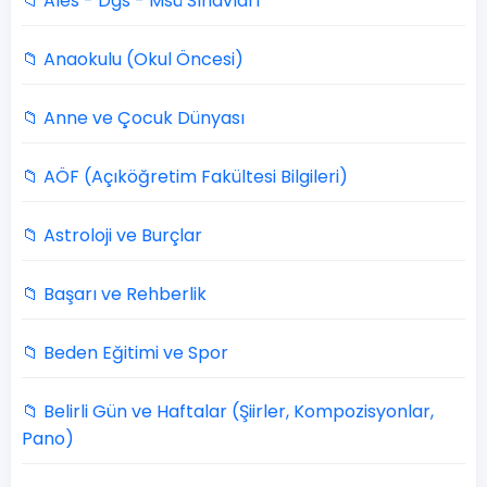
📁 Ales - Dgs - Msü Sınavları
📁 Anaokulu (Okul Öncesi)
📁 Anne ve Çocuk Dünyası
📁 AÖF (Açıköğretim Fakültesi Bilgileri)
📁 Astroloji ve Burçlar
📁 Başarı ve Rehberlik
📁 Beden Eğitimi ve Spor
📁 Belirli Gün ve Haftalar (Şiirler, Kompozisyonlar,
Pano)