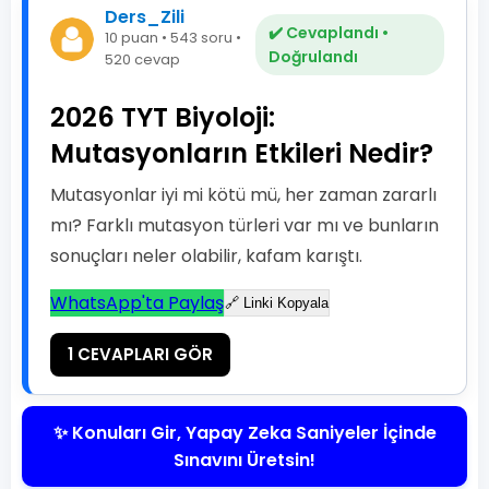
Ders_Zili
✔️ Cevaplandı •
10 puan • 543 soru •
Doğrulandı
520 cevap
2026 TYT Biyoloji:
Mutasyonların Etkileri Nedir?
Mutasyonlar iyi mi kötü mü, her zaman zararlı
mı? Farklı mutasyon türleri var mı ve bunların
sonuçları neler olabilir, kafam karıştı.
WhatsApp'ta Paylaş
🔗 Linki Kopyala
1 CEVAPLARI GÖR
✨ Konuları Gir, Yapay Zeka Saniyeler İçinde
Sınavını Üretsin!