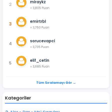
miraykz
2
⭐ 3,805 Puan
emirtrbl
3
⭐ 3,750 Puan
sorucevapci
4
⭐ 3,735 Puan
elif_cetin
5
⭐ 3,685 Puan
Tüm Sıralamayı Gör →
Kategoriler