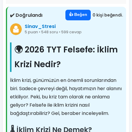
✔️ Doğrulandı
👍 Beğen
0 kişi beğendi.
Sinav_Stresi
5 puan • 548 soru • 599 cevap
🌍 2026 TYT Felsefe: İklim
Krizi Nedir?
İklim krizi, günümüzün en önemli sorunlarından
biri. Sadece çevreyi değil, hayatımızın her alanını
etkiliyor. Peki, bu kriz tam olarak ne anlama
geliyor? Felsefe ile iklim krizini nasıl
bağdaştırabiliriz? Gel, beraber inceleyelim.
🌡️ İklim Krizi Ne Demek?