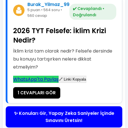
Burak_Yilmaz_99
✔️ Cevaplandı •
5 puan • 564 soru •
Doğrulandı
560 cevap
2026 TYT Felsefe: İklim Krizi
Nedir?
İklim krizi tam olarak nedir? Felsefe dersinde
bu konuyu tartışırken nelere dikkat
etmeliyim?
WhatsApp'ta Paylaş
🔗 Linki Kopyala
1 CEVAPLARI GÖR
✨ Konuları Gir, Yapay Zeka Saniyeler İçinde
Sınavını Üretsin!