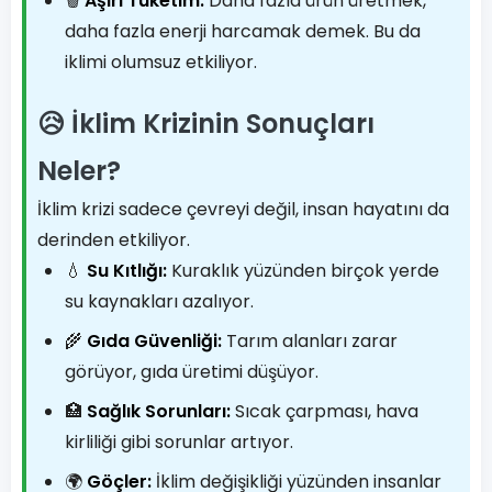
🗑️
Aşırı Tüketim:
Daha fazla ürün üretmek,
daha fazla enerji harcamak demek. Bu da
iklimi olumsuz etkiliyor.
😥 İklim Krizinin Sonuçları
Neler?
İklim krizi sadece çevreyi değil, insan hayatını da
derinden etkiliyor.
💧
Su Kıtlığı:
Kuraklık yüzünden birçok yerde
su kaynakları azalıyor.
🌾
Gıda Güvenliği:
Tarım alanları zarar
görüyor, gıda üretimi düşüyor.
🏥
Sağlık Sorunları:
Sıcak çarpması, hava
kirliliği gibi sorunlar artıyor.
🌍
Göçler:
İklim değişikliği yüzünden insanlar