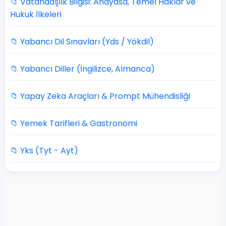
📁 Vatandaşlık Bilgisi: Anayasa, Temel Haklar ve
Hukuk İlkeleri
📁 Yabancı Dil Sınavları (Yds / Yökdil)
📁 Yabancı Diller (İngilizce, Almanca)
📁 Yapay Zeka Araçları & Prompt Mühendisliği
📁 Yemek Tarifleri & Gastronomi
📁 Yks (Tyt - Ayt)