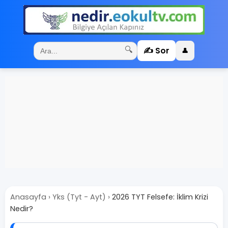
✍️ Sor
🔍
👤
Anasayfa
›
Yks (Tyt - Ayt)
›
2026 TYT Felsefe: İklim Krizi
Nedir?