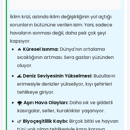
İklim krizi, aslında iklim değişikliğinin yol açtığı
sorunların bütününe verilen isim. Yani, sadece
havaların ısınması değil, daha pek çok şeyi
kapsıyor.
🔥
Küresel Isınma:
Dünya'nın ortalama
sıcaklığının artması. Sera gazları yüzünden
oluyor.
🌊
Deniz Seviyesinin Yükselmesi:
Buzulların
erimesiyle denizler yükseliyor, kıyı şehirleri
tehlikeye giriyor.
🌪️
Aşırı Hava Olayları:
Daha sık ve şiddetli
kasırgalar, seller, kuraklıklar yaşanıyor.
🌿
Biyoçeşitlilik Kaybı:
Birçok bitki ve hayvan
türü yok olma tehlikesiyle karşı karşıya.