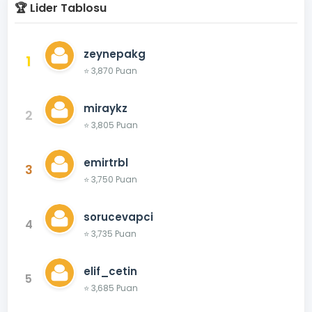
🏆 Lider Tablosu
zeynepakg
1
⭐ 3,870 Puan
miraykz
2
⭐ 3,805 Puan
emirtrbl
3
⭐ 3,750 Puan
sorucevapci
4
⭐ 3,735 Puan
elif_cetin
5
⭐ 3,685 Puan