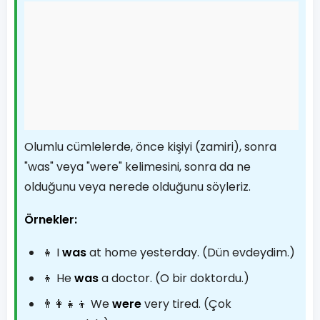
Olumlu cümlelerde, önce kişiyi (zamiri), sonra
"was" veya "were" kelimesini, sonra da ne
olduğunu veya nerede olduğunu söyleriz.
Örnekler:
👧 I
was
at home yesterday. (Dün evdeydim.)
👦 He
was
a doctor. (O bir doktordu.)
👨‍👩‍👧‍👦 We
were
very tired. (Çok