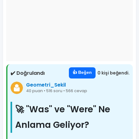
✔️ Doğrulandı
👍 Beğen
0 kişi beğendi.
Geometri_Sekil
40 puan • 516 soru • 566 cevap
🚀 "Was" ve "Were" Ne
Anlama Geliyor?