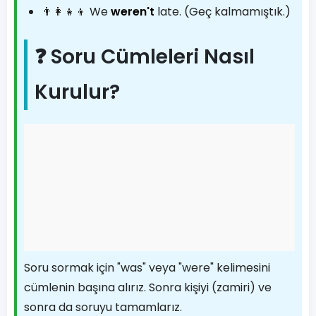
👨‍👩‍👧‍👦 We
weren't
late. (Geç kalmamıştık.)
❓ Soru Cümleleri Nasıl
Kurulur?
Soru sormak için "was" veya "were" kelimesini
cümlenin başına alırız. Sonra kişiyi (zamiri) ve
sonra da soruyu tamamlarız.