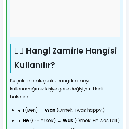
🙋‍♂️ Hangi Zamirle Hangisi
Kullanılır?
Bu çok önemli, çünkü hangi kelimeyi
kullanacağımız kişiye göre değişiyor. Hadi
bakalım:
👧
I
(Ben) →
Was
(Örnek: I was happy.)
👦
He
(O - erkek) →
Was
(Örnek: He was tall.)