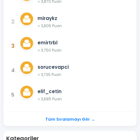
⭐ 3,870 Puan
miraykz
2
⭐ 3,805 Puan
emirtrbl
3
⭐ 3,750 Puan
sorucevapci
4
⭐ 3,735 Puan
elif_cetin
5
⭐ 3,685 Puan
Tüm Sıralamayı Gör →
Kategoriler