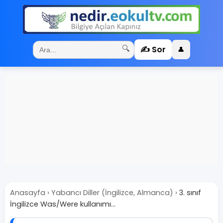
✍️ Sor
🔍
👤
Anasayfa
›
Yabancı Diller (İngilizce, Almanca)
›
3. sınıf
İngilizce Was/Were kullanımı...