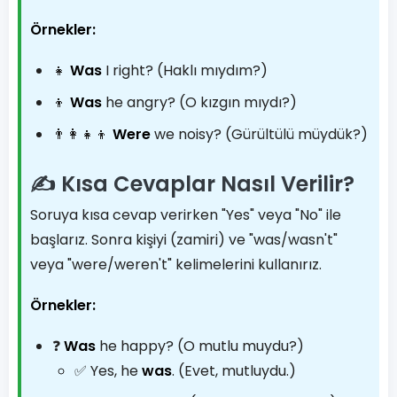
Örnekler:
👧
Was
I right? (Haklı mıydım?)
👦
Was
he angry? (O kızgın mıydı?)
👨‍👩‍👧‍👦
Were
we noisy? (Gürültülü müydük?)
✍️ Kısa Cevaplar Nasıl Verilir?
Soruya kısa cevap verirken "Yes" veya "No" ile
başlarız. Sonra kişiyi (zamiri) ve "was/wasn't"
veya "were/weren't" kelimelerini kullanırız.
Örnekler:
❓
Was
he happy? (O mutlu muydu?)
✅ Yes, he
was
. (Evet, mutluydu.)