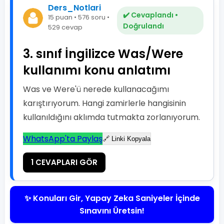
Ders_Notlari
✔️ Cevaplandı •
15 puan • 576 soru •
Doğrulandı
529 cevap
3. sınıf İngilizce Was/Were
kullanımı konu anlatımı
Was ve Were'ü nerede kullanacağımı
karıştırıyorum. Hangi zamirlerle hangisinin
kullanıldığını aklımda tutmakta zorlanıyorum.
WhatsApp'ta Paylaş
🔗 Linki Kopyala
1 CEVAPLARI GÖR
✨ Konuları Gir, Yapay Zeka Saniyeler İçinde
Sınavını Üretsin!