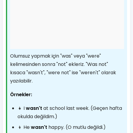
Olumsuz yapmak için "was" veya "were"
kelimesinden sonra "not" ekleriz. "Was not"
kısaca "wasn't", "were not" ise "weren't" olarak
yazılabilir.
Örnekler:
👧 I
wasn't
at school last week. (Geçen hafta
okulda değildim.)
👦 He
wasn't
happy. (O mutlu değildi.)