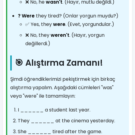
❌ No, he
wasn't
. (Hayır, mutlu değildi.)
❓
Were
they tired? (Onlar yorgun muydu?)
✅ Yes, they
were
. (Evet, yorgundular.)
❌ No, they
weren't
. (Hayır, yorgun
değillerdi.)
🎯 Alıştırma Zamanı!
Şimdi öğrendiklerimizi pekiştirmek için birkaç
alıştırma yapalım. Aşağıdaki cümleleri "was"
veya "were" ile tamamlayın:
I ______ a student last year.
They ______ at the cinema yesterday.
She ______ tired after the game.