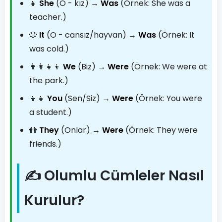
👧
She
(O - kız) →
Was
(Örnek: She was a
teacher.)
🐶
It
(O - cansız/hayvan) →
Was
(Örnek: It
was cold.)
👨‍👩‍👧‍👦
We
(Biz) →
Were
(Örnek: We were at
the park.)
👦👧
You
(Sen/Siz) →
Were
(Örnek: You were
a student.)
👬
They
(Onlar) →
Were
(Örnek: They were
friends.)
✍️ Olumlu Cümleler Nasıl
Kurulur?