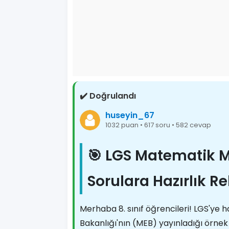
✔️ Doğrulandı
huseyin_67
1032 puan • 617 soru • 582 cevap
🎯 LGS Matematik Ma
Sorulara Hazırlık R
Merhaba 8. sınıf öğrencileri! LGS'ye ha
Bakanlığı'nın (MEB) yayınladığı örnek 