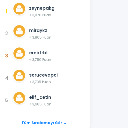
zeynepakg
1
⭐ 3,870 Puan
miraykz
2
⭐ 3,805 Puan
emirtrbl
3
⭐ 3,750 Puan
sorucevapci
4
⭐ 3,735 Puan
elif_cetin
5
⭐ 3,685 Puan
Tüm Sıralamayı Gör →