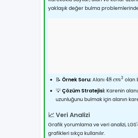
yaklaşık değer bulma problemlerinde
📝
Örnek Soru:
Alanı
olan b
48
c
m
2
💡
Çözüm Stratejisi:
Karenin alanı,
uzunluğunu bulmak için alanın kar
📈 Veri Analizi
Grafik yorumlama ve veri analizi, LGS'd
grafikleri sıkça kullanılır.