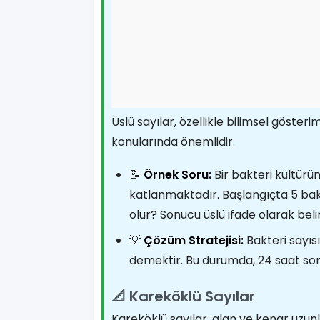
Üslü sayılar, özellikle bilimsel göster
konularında önemlidir.
📝
Örnek Soru:
Bir bakteri kültürün
katlanmaktadır. Başlangıçta 5 bak
olur? Sonucu üslü ifade olarak belir
💡
Çözüm Stratejisi:
Bakteri sayısı
demektir. Bu durumda, 24 saat son
📐 Kareköklü Sayılar
Kareköklü sayılar, alan ve kenar uzu