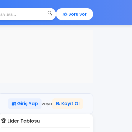
🔍
✍️ Soru Sor
🔐 Giriş Yap
veya
📝 Kayıt Ol
🏆 Lider Tablosu