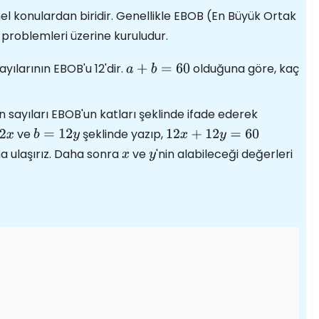
mel konulardan biridir. Genellikle EBOB (En Büyük Ortak
problemleri üzerine kuruludur.
ayılarının EBOB'u 12'dir.
olduğuna göre, kaç
a
+
b
=
60
n sayıları EBOB'un katları şeklinde ifade ederek
ve
şeklinde yazıp,
b
=
12
y
12
x
+
12
y
=
60
 ulaşırız. Daha sonra
ve
'nin alabileceği değerleri
x
y