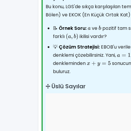
Bu konu, LGS'de sıkça karşılaşılan te
Bölen) ve EKOK (En Küçük Ortak Kat) 
📝
Örnek Soru:
ve
pozitif tam s
a
b
farklı
ikilisi vardır?
(
a
,
b
)
💡
Çözüm Stratejisi:
EBOB'u verile
denklemi çözebilirsiniz. Yani,
a
=
12
x
denkleminden
sonucuna
x
+
y
=
5
buluruz.
➗ Üslü Sayılar