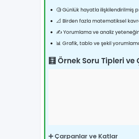
🧐 Günlük hayatla ilişkilendirilmiş 
📐 Birden fazla matematiksel kavra
✍️ Yorumlama ve analiz yeteneğini
📊 Grafik, tablo ve şekil yorumlama
🧮 Örnek Soru Tipleri ve 
➕ Çarpanlar ve Katlar