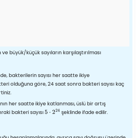
im ve büyük/küçük sayıların karşılaştırılması
de, bakterilerin sayısı her saatte ikiye
teri olduğuna göre, 24 saat sonra bakteri sayısı kaç
tiniz.
nın her saatte ikiye katlanması, üslü bir artış
raki bakteri sayısı
şeklinde ifade edilir.
5
⋅
2
24
nluğu hesaplamalarında, ayrıca sayı doğrusu üzerinde