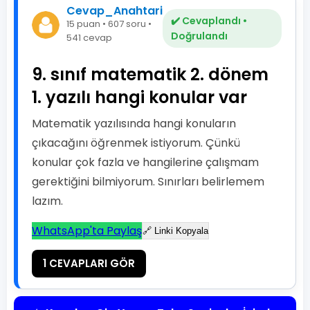
Cevap_Anahtari
✔️ Cevaplandı •
15 puan • 607 soru •
Doğrulandı
541 cevap
9. sınıf matematik 2. dönem
1. yazılı hangi konular var
Matematik yazılısında hangi konuların
çıkacağını öğrenmek istiyorum. Çünkü
konular çok fazla ve hangilerine çalışmam
gerektiğini bilmiyorum. Sınırları belirlemem
lazım.
WhatsApp'ta Paylaş
🔗 Linki Kopyala
1 CEVAPLARI GÖR