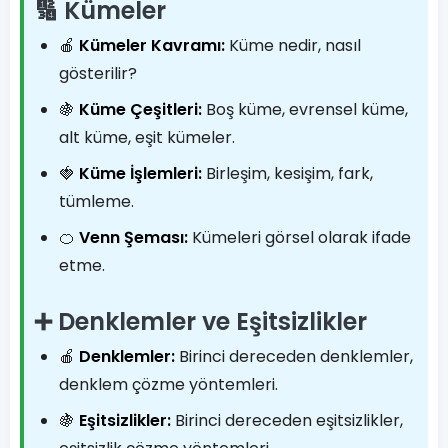
🔢 Kümeler
🍎
Kümeler Kavramı:
Küme nedir, nasıl
gösterilir?
🍇
Küme Çeşitleri:
Boş küme, evrensel küme,
alt küme, eşit kümeler.
🍓
Küme İşlemleri:
Birleşim, kesişim, fark,
tümleme.
🍊
Venn Şeması:
Kümeleri görsel olarak ifade
etme.
➕ Denklemler ve Eşitsizlikler
🍎
Denklemler:
Birinci dereceden denklemler,
denklem çözme yöntemleri.
🍇
Eşitsizlikler:
Birinci dereceden eşitsizlikler,