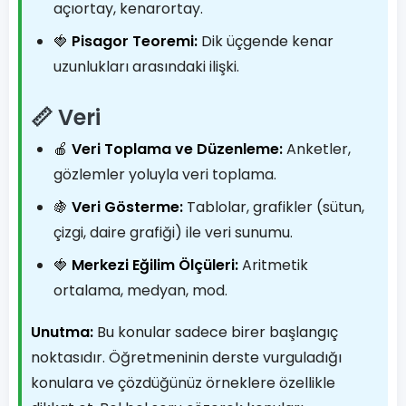
açıortay, kenarortay.
🍓
Pisagor Teoremi:
Dik üçgende kenar
uzunlukları arasındaki ilişki.
📏 Veri
🍎
Veri Toplama ve Düzenleme:
Anketler,
gözlemler yoluyla veri toplama.
🍇
Veri Gösterme:
Tablolar, grafikler (sütun,
çizgi, daire grafiği) ile veri sunumu.
🍓
Merkezi Eğilim Ölçüleri:
Aritmetik
ortalama, medyan, mod.
Unutma:
Bu konular sadece birer başlangıç
noktasıdır. Öğretmeninin derste vurguladığı
konulara ve çözdüğünüz örneklere özellikle