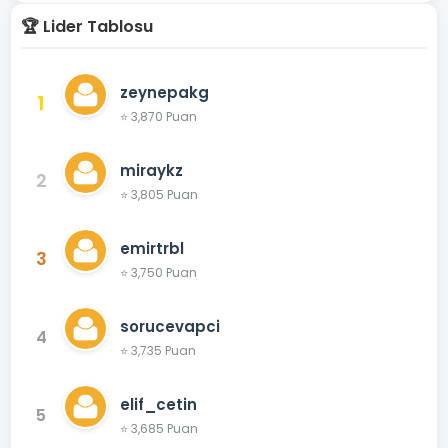
🏆 Lider Tablosu
zeynepakg
1
⭐ 3,870 Puan
miraykz
2
⭐ 3,805 Puan
emirtrbl
3
⭐ 3,750 Puan
sorucevapci
4
⭐ 3,735 Puan
elif_cetin
5
⭐ 3,685 Puan