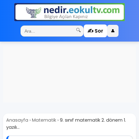
✍️ Sor
🔍
👤
Anasayfa
›
Matematik
›
9. sınıf matematik 2. dönem 1.
yazılı...