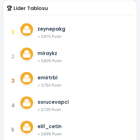
🏆 Lider Tablosu
zeynepakg
1
⭐ 3,870 Puan
miraykz
2
⭐ 3,805 Puan
emirtrbl
3
⭐ 3,750 Puan
sorucevapci
4
⭐ 3,735 Puan
elif_cetin
5
⭐ 3,685 Puan