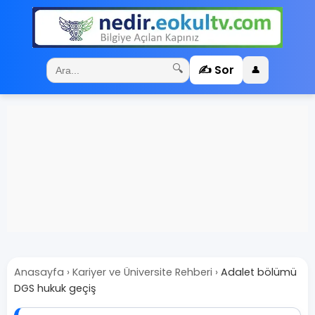
✍️ Sor
🔍
👤
Anasayfa
›
Kariyer ve Üniversite Rehberi
›
Adalet bölümü
DGS hukuk geçiş