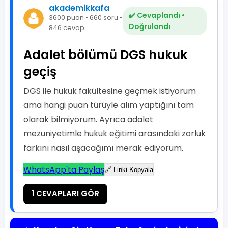
akademikkafa
✔️ Cevaplandı •
3600 puan • 660 soru •
Doğrulandı
846 cevap
Adalet bölümü DGS hukuk
geçiş
DGS ile hukuk fakültesine geçmek istiyorum
ama hangi puan türüyle alım yaptığını tam
olarak bilmiyorum. Ayrıca adalet
mezuniyetimle hukuk eğitimi arasındaki zorluk
farkını nasıl aşacağımı merak ediyorum.
WhatsApp'ta Paylaş
🔗 Linki Kopyala
1 CEVAPLARI GÖR