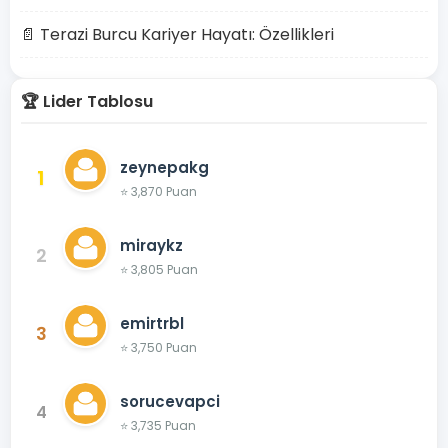
📄 Terazi Burcu Kariyer Hayatı: Özellikleri
🏆 Lider Tablosu
zeynepakg
1
⭐ 3,870 Puan
miraykz
2
⭐ 3,805 Puan
emirtrbl
3
⭐ 3,750 Puan
sorucevapci
4
⭐ 3,735 Puan