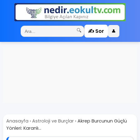
✍️ Sor
🔍
👤
Anasayfa
›
Astroloji ve Burçlar
›
Akrep Burcunun Güçlü
Yönleri: Karanlı...