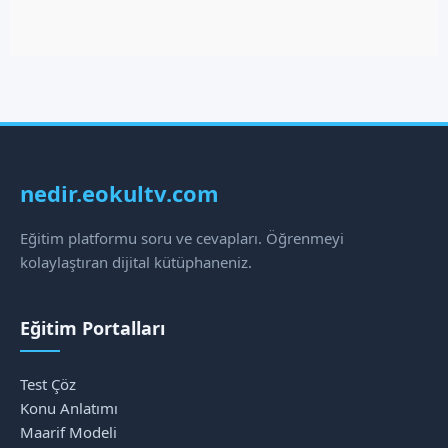
nedir.eokultv.com
Eğitim platformu soru ve cevapları. Öğrenmeyi
kolaylaştıran dijital kütüphaneniz.
Eğitim Portalları
Test Çöz
Konu Anlatımı
Maarif Modeli