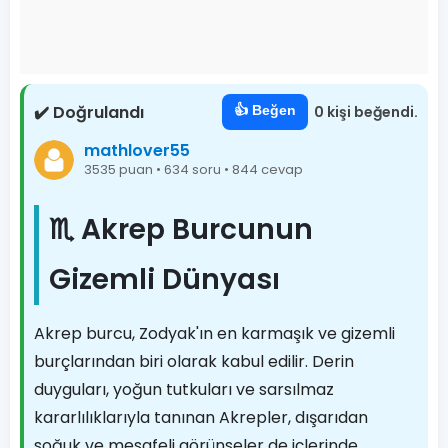
✔️ Doğrulandı
👍 Beğen
0 kişi beğendi.
mathlover55
3535 puan • 634 soru • 844 cevap
♏ Akrep Burcunun
Gizemli Dünyası
Akrep burcu, Zodyak'ın en karmaşık ve gizemli
burçlarından biri olarak kabul edilir. Derin
duyguları, yoğun tutkuları ve sarsılmaz
kararlılıklarıyla tanınan Akrepler, dışarıdan
soğuk ve mesafeli görünseler de içlerinde