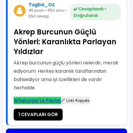
Tugba_Oz
✔️ Cevaplandı •
45 puan • 552 soru •
Doğrulandı
550 cevap
Akrep Burcunun Güçlü
Yönleri: Karanlıkta Parlayan
Yıldızlar
Akrep burcunun güçlü yönleri nelerdir, merak
ediyorum. Herkes karanlık taraflarından
bahsediyor ama iyi özellikleri de vardır
herhalde.
WhatsApp'ta Paylaş
🔗 Linki Kopyala
1 CEVAPLARI GÖR