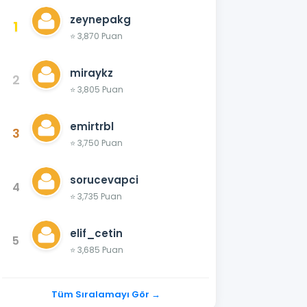
zeynepakg
1
⭐ 3,870 Puan
miraykz
2
⭐ 3,805 Puan
emirtrbl
3
⭐ 3,750 Puan
sorucevapci
4
⭐ 3,735 Puan
elif_cetin
5
⭐ 3,685 Puan
Tüm Sıralamayı Gör →