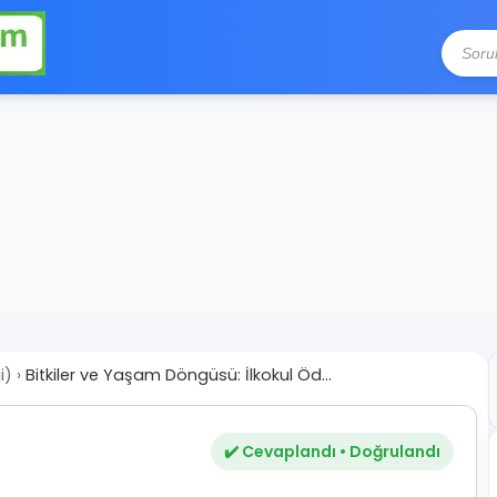
i)
›
Bitkiler ve Yaşam Döngüsü: İlkokul Öd...
✔️ Cevaplandı • Doğrulandı