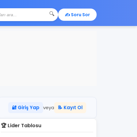
🔍
✍️ Soru Sor
🔐 Giriş Yap
veya
📝 Kayıt Ol
🏆 Lider Tablosu