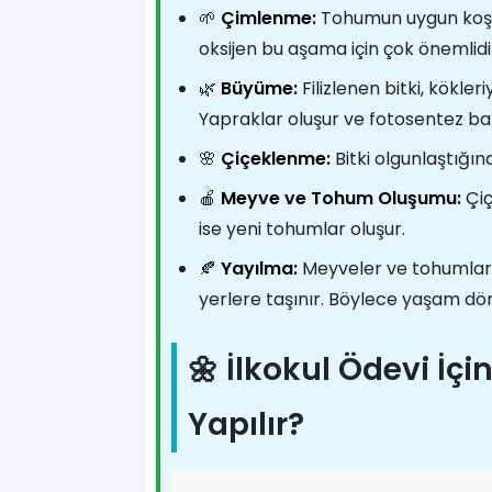
🌱
Çimlenme:
Tohumun uygun koşull
oksijen bu aşama için çok önemlidi
🌿
Büyüme:
Filizlenen bitki, kökle
Yapraklar oluşur ve fotosentez baş
🌸
Çiçeklenme:
Bitki olgunlaştığın
🍎
Meyve ve Tohum Oluşumu:
Çiç
ise yeni tohumlar oluşur.
🍂
Yayılma:
Meyveler ve tohumlar, r
yerlere taşınır. Böylece yaşam dö
🌼 İlkokul Ödevi İçi
Yapılır?