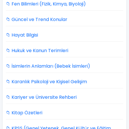
📁 Fen Bilimleri (Fizik, Kimya, Biyoloji)
📁 Güncel ve Trend Konular
📁 Hayat Bilgisi
📁 Hukuk ve Kanun Terimleri
📁 İsimlerin Anlamları (Bebek İsimleri)
📁 Karanlık Psikoloji ve Kişisel Gelişim
📁 Kariyer ve Üniversite Rehberi
📁 Kitap Özetleri
📁 KPSS (Genel Yetenek, Genel Kültür ve Eğitim