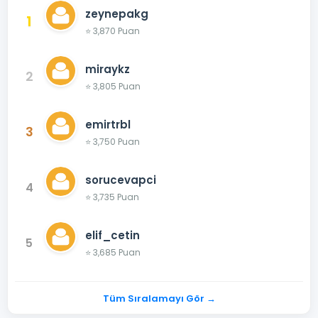
zeynepakg
1
⭐ 3,870 Puan
miraykz
2
⭐ 3,805 Puan
emirtrbl
3
⭐ 3,750 Puan
sorucevapci
4
⭐ 3,735 Puan
elif_cetin
5
⭐ 3,685 Puan
Tüm Sıralamayı Gör →