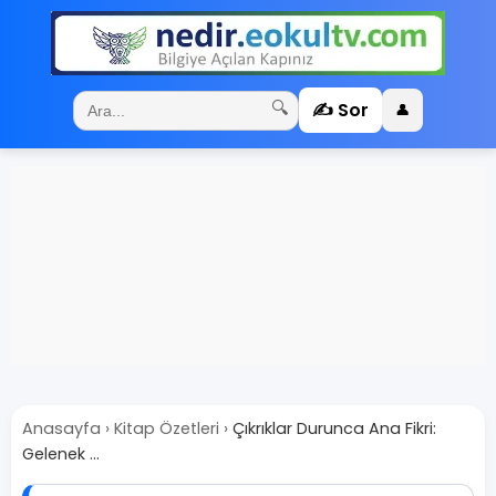
✍️ Sor
🔍
👤
Anasayfa
›
Kitap Özetleri
›
Çıkrıklar Durunca Ana Fikri:
Gelenek ...