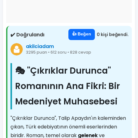
✔️ Doğrulandı
👍 Beğen
0 kişi beğendi.
akilciadam
3295 puan • 612 soru • 828 cevap
🎭 "Çıkrıklar Durunca"
Romanının Ana Fikri: Bir
Medeniyet Muhasebesi
"Çıkrıklar Durunca", Talip Apaydın'ın kaleminden
çıkan, Türk edebiyatının önemli eserlerinden
biridir. Roman, temel olarak
gelenek
ve