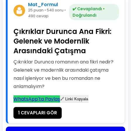
Mat_Formul
✔️ Cevaplandı •
25 puan • 540 soru •
Doğrulandı
490 cevap
Çıkrıklar Durunca Ana Fikri:
Gelenek ve Modernlik
Arasındaki Çatışma
Çıkrıklar Durunca romanının ana fikri nedir?
Gelenek ve modernlik arasındaki çatışma
nasıl işleniyor ve ben bu romandan ne
anlamalıyım?
WhatsApp'ta Paylaş
🔗 Linki Kopyala
1 CEVAPLARI GÖR