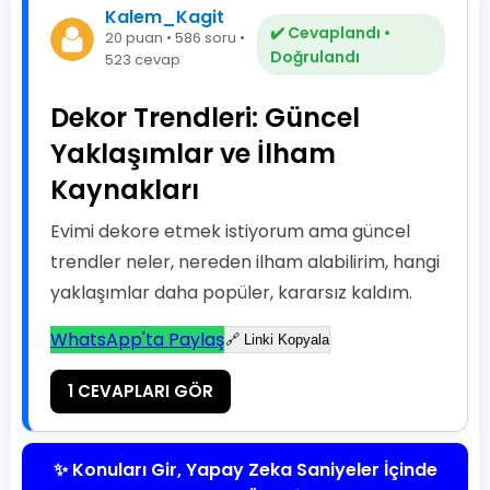
Kalem_Kagit
✔️ Cevaplandı •
20 puan • 586 soru •
Doğrulandı
523 cevap
Dekor Trendleri: Güncel
Yaklaşımlar ve İlham
Kaynakları
Evimi dekore etmek istiyorum ama güncel
trendler neler, nereden ilham alabilirim, hangi
yaklaşımlar daha popüler, kararsız kaldım.
WhatsApp'ta Paylaş
🔗 Linki Kopyala
1 CEVAPLARI GÖR
✨ Konuları Gir, Yapay Zeka Saniyeler İçinde