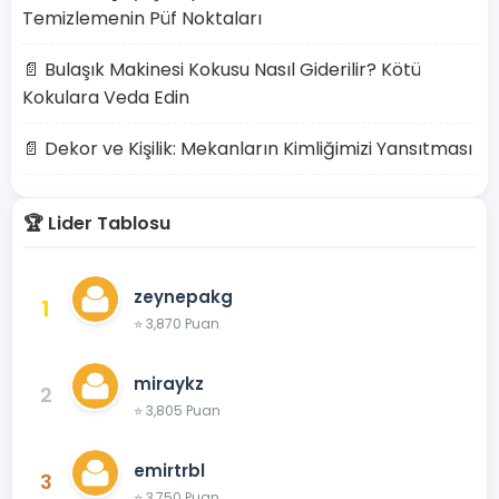
Temizlemenin Püf Noktaları
📄 Bulaşık Makinesi Kokusu Nasıl Giderilir? Kötü
Kokulara Veda Edin
📄 Dekor ve Kişilik: Mekanların Kimliğimizi Yansıtması
🏆 Lider Tablosu
zeynepakg
1
⭐ 3,870 Puan
miraykz
2
⭐ 3,805 Puan
emirtrbl
3
⭐ 3,750 Puan