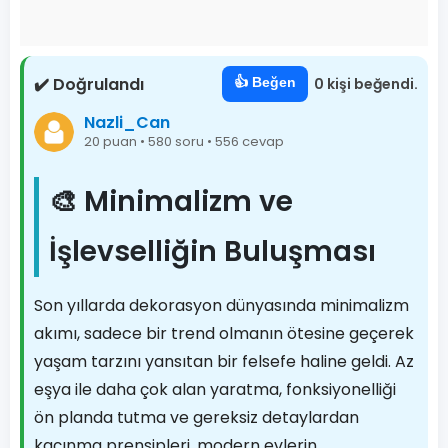
✔️ Doğrulandı
👍 Beğen
0 kişi beğendi.
Nazli_Can
20 puan • 580 soru • 556 cevap
🎨 Minimalizm ve
İşlevselliğin Buluşması
Son yıllarda dekorasyon dünyasında minimalizm
akımı, sadece bir trend olmanın ötesine geçerek
yaşam tarzını yansıtan bir felsefe haline geldi. Az
eşya ile daha çok alan yaratma, fonksiyonelliği
ön planda tutma ve gereksiz detaylardan
kaçınma prensipleri, modern evlerin