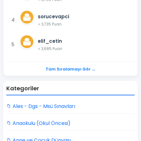
sorucevapci
4
⭐ 3,735 Puan
elif_cetin
5
⭐ 3,685 Puan
Tüm Sıralamayı Gör →
Kategoriler
📁 Ales - Dgs - Msü Sınavları
📁 Anaokulu (Okul Öncesi)
📁 Anne ve Çocuk Dünyası