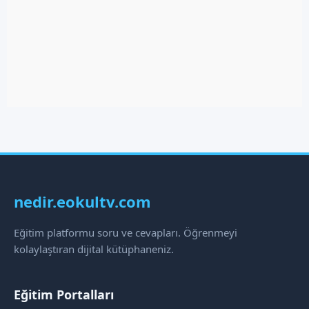
nedir.eokultv.com
Eğitim platformu soru ve cevapları. Öğrenmeyi
kolaylaştıran dijital kütüphaneniz.
Eğitim Portalları