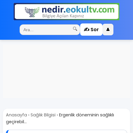
✍️ Sor
🔍
👤
Anasayfa
›
Sağlık Bilgisi
›
Ergenlik döneminin sağlıklı
geçirebil...