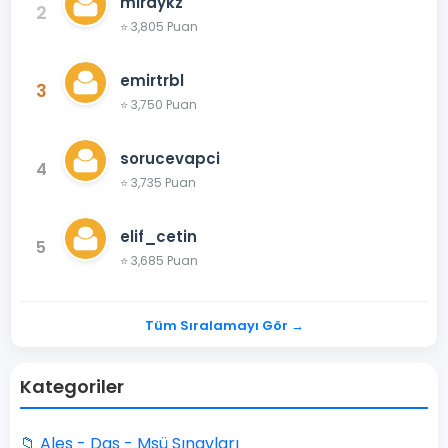
miraykz
2
⭐ 3,805 Puan
emirtrbl
3
⭐ 3,750 Puan
sorucevapci
4
⭐ 3,735 Puan
elif_cetin
5
⭐ 3,685 Puan
Tüm Sıralamayı Gör →
Kategoriler
📁 Ales - Dgs - Msü Sınavları