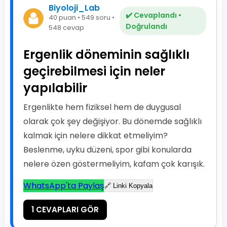
Biyoloji_Lab
✔️ Cevaplandı •
40 puan • 549 soru •
Doğrulandı
548 cevap
Ergenlik döneminin sağlıklı
geçirebilmesi için neler
yapılabilir
Ergenlikte hem fiziksel hem de duygusal
olarak çok şey değişiyor. Bu dönemde sağlıklı
kalmak için nelere dikkat etmeliyim?
Beslenme, uyku düzeni, spor gibi konularda
nelere özen göstermeliyim, kafam çok karışık.
WhatsApp'ta Paylaş
🔗 Linki Kopyala
1 CEVAPLARI GÖR