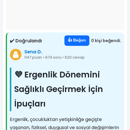
✔️ Doğrulandı
👍 Beğen
0 kişi beğendi.
Sena D.
1147 puan • 674 soru • 620 cevap
💜 Ergenlik Dönemini
Sağlıklı Geçirmek İçin
İpuçları
Ergenlik, çocukluktan yetişkinliğe geçişte
yaşanan, fiziksel, duygusal ve sosyal değişimlerin