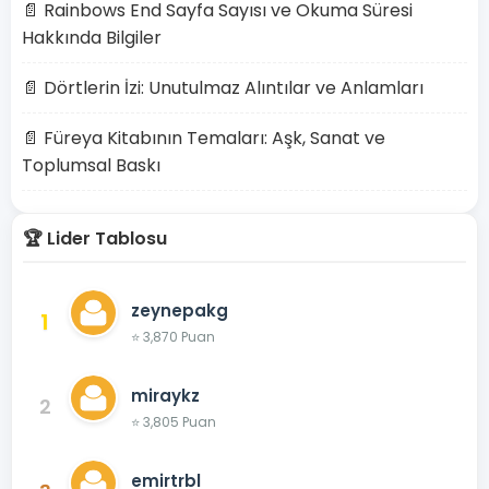
📄 Rainbows End Sayfa Sayısı ve Okuma Süresi
Hakkında Bilgiler
📄 Dörtlerin İzi: Unutulmaz Alıntılar ve Anlamları
📄 Füreya Kitabının Temaları: Aşk, Sanat ve
Toplumsal Baskı
🏆 Lider Tablosu
zeynepakg
1
⭐ 3,870 Puan
miraykz
2
⭐ 3,805 Puan
emirtrbl