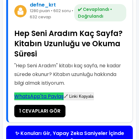
defne_krt
✔️ Cevaplandı •
1280 puan • 602 soru •
Doğrulandı
632 cevap
Hep Seni Aradım Kaç Sayfa?
Kitabın Uzunluğu ve Okuma
Süresi
"Hep Seni Aradım" kitabı kaç sayfa, ne kadar
sürede okunur? Kitabın uzunluğu hakkında
bilgi almak istiyorum.
WhatsApp'ta Paylaş
🔗 Linki Kopyala
1 CEVAPLARI GÖR
✨ Konuları Gir, Yapay Zeka Saniyeler İçinde