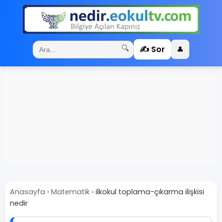
✍️ Sor
🔍
👤
Anasayfa
›
Matematik
›
ilkokul toplama-çıkarma ilişkisi
nedir