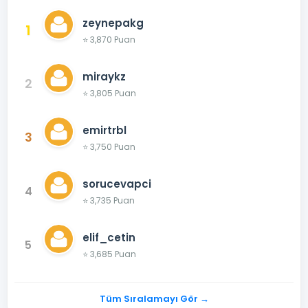
zeynepakg
1
⭐ 3,870 Puan
miraykz
2
⭐ 3,805 Puan
emirtrbl
3
⭐ 3,750 Puan
sorucevapci
4
⭐ 3,735 Puan
elif_cetin
5
⭐ 3,685 Puan
Tüm Sıralamayı Gör →