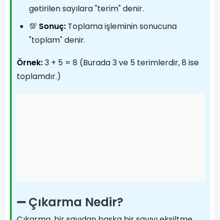
getirilen sayılara "terim" denir.
💯
Sonuç:
Toplama işleminin sonucuna
"toplam" denir.
Örnek:
3 + 5 = 8 (Burada 3 ve 5 terimlerdir, 8 ise
toplamdır.)
➖ Çıkarma Nedir?
Çıkarma, bir sayıdan başka bir sayıyı eksiltme