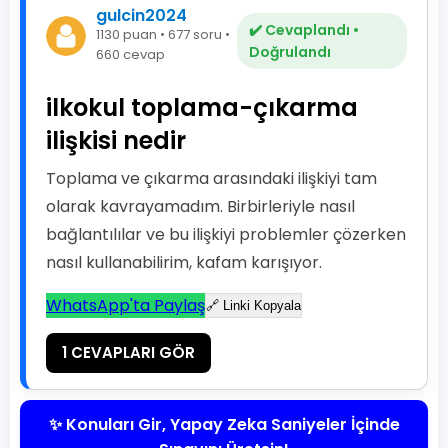
gulcin2024
✔️ Cevaplandı •
1130 puan • 677 soru •
Doğrulandı
660 cevap
ilkokul toplama-çıkarma
ilişkisi nedir
Toplama ve çıkarma arasındaki ilişkiyi tam
olarak kavrayamadım. Birbirleriyle nasıl
bağlantılılar ve bu ilişkiyi problemler çözerken
nasıl kullanabilirim, kafam karışıyor.
WhatsApp'ta Paylaş
🔗 Linki Kopyala
1 CEVAPLARI GÖR
✨ Konuları Gir, Yapay Zeka Saniyeler İçinde