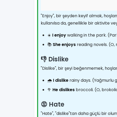
"Enjoy", bir şeyden keyif almak, hoşla
kullanılsa da, genellikle bir aktivit
☀️
I enjoy
walking in the park. (Par
📚
She enjoys
reading novels. (O,
👎 Dislike
"Dislike", bir şeyi beğenmemek, hoşlan
🌧️
I dislike
rainy days. (Yağmurlu
🥦
He dislikes
broccoli. (O, brokol
😡 Hate
"Hate", "dislike"tan daha güçlü bir olu