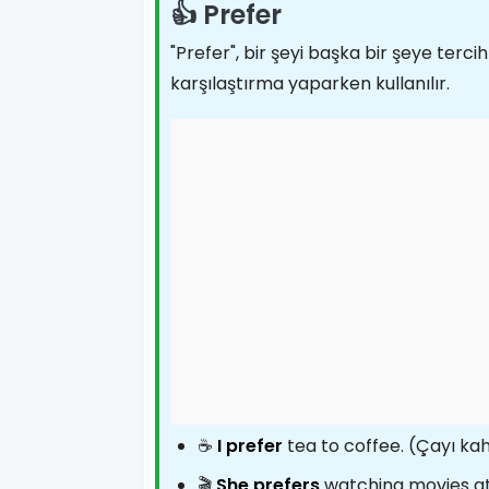
👍 Prefer
"Prefer", bir şeyi başka bir şeye terc
karşılaştırma yaparken kullanılır.
☕
I prefer
tea to coffee. (Çayı ka
🎬
She prefers
watching movies at 