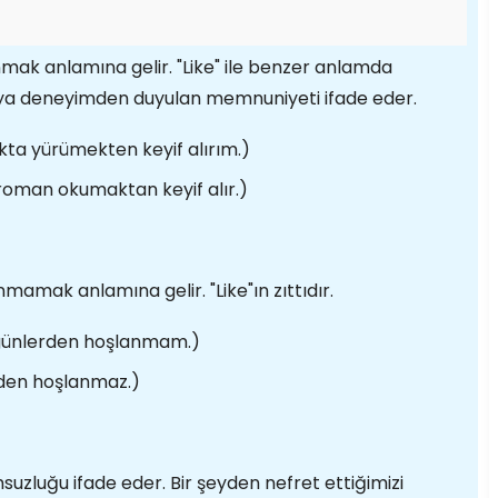
nmak anlamına gelir. "Like" ile benzer anlamda
e veya deneyimden duyulan memnuniyeti ifade eder.
kta yürümekten keyif alırım.)
 roman okumaktan keyif alır.)
mamak anlamına gelir. "Like"ın zıttıdır.
 günlerden hoşlanmam.)
iden hoşlanmaz.)
msuzluğu ifade eder. Bir şeyden nefret ettiğimizi