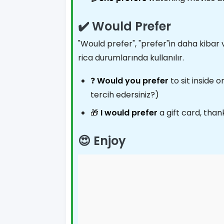
✔️ Would Prefer
"Would prefer", "prefer"in daha kibar 
rica durumlarında kullanılır.
❓
Would you prefer
to sit inside 
tercih edersiniz?)
🎁
I would prefer
a gift card, than
😍 Enjoy