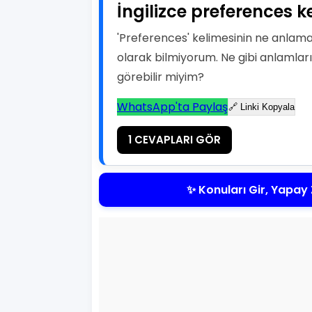
İngilizce preferences k
'Preferences' kelimesinin ne anlama g
olarak bilmiyorum. Ne gibi anlamları 
görebilir miyim?
WhatsApp'ta Paylaş
🔗 Linki Kopyala
1 CEVAPLARI GÖR
✨ Konuları Gir, Yapay 