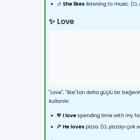
🎶
She likes
listening to music. (O,
✨ Love
"Love", "like"tan daha güçlü bir beğeniy
kullanılır.
💖
I love
spending time with my fam
🍕
He loves
pizza. (O, pizzayı çok s