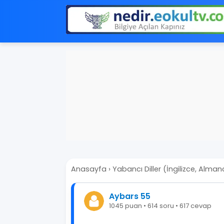
Anasayfa
›
Yabancı Diller (İngilizce, Alma
Aybars 55
1045 puan • 614 soru • 617 cevap