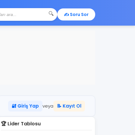
🔍
✍️ Soru Sor
🔐 Giriş Yap
veya
📝 Kayıt Ol
🏆 Lider Tablosu