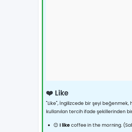
❤️ Like
"Like", İngilizcede bir şeyi beğenmek
kullanılan tercih ifade şekillerinden bir
😊
I like
coffee in the morning. (Sa