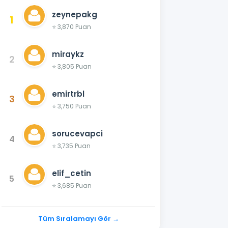
zeynepakg
1
⭐ 3,870 Puan
miraykz
2
⭐ 3,805 Puan
emirtrbl
3
⭐ 3,750 Puan
sorucevapci
4
⭐ 3,735 Puan
elif_cetin
5
⭐ 3,685 Puan
Tüm Sıralamayı Gör →