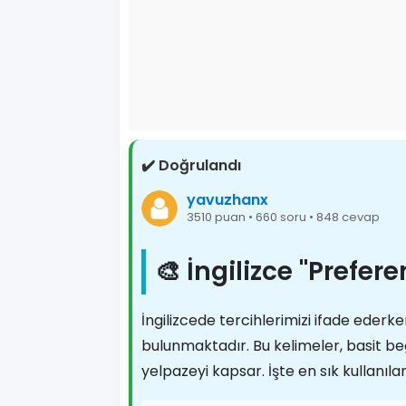
✔️ Doğrulandı
yavuzhanx
3510 puan • 660 soru • 848 cevap
🎨 İngilizce "Prefer
İngilizcede tercihlerimizi ifade eder
bulunmaktadır. Bu kelimeler, basit b
yelpazeyi kapsar. İşte en sık kullanıl