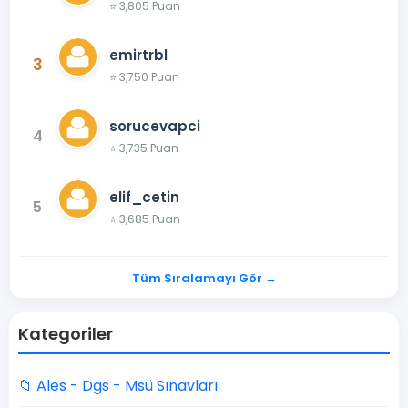
⭐ 3,805 Puan
emirtrbl
3
⭐ 3,750 Puan
sorucevapci
4
⭐ 3,735 Puan
elif_cetin
5
⭐ 3,685 Puan
Tüm Sıralamayı Gör →
Kategoriler
📁 Ales - Dgs - Msü Sınavları