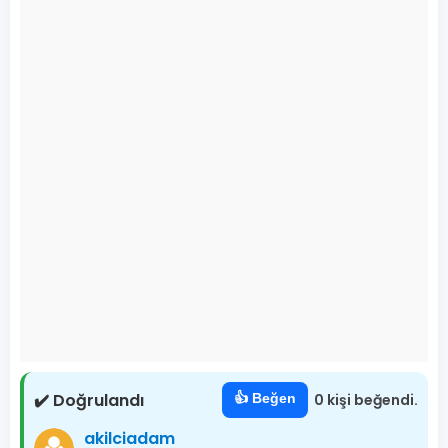
✔️ Doğrulandı
👍 Beğen
0 kişi beğendi.
akilciadam