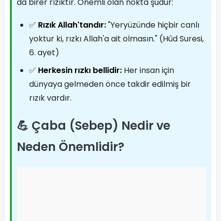
da birer rızıktır. Önemli olan nokta şudur:
✅
Rızık Allah'tandır:
"Yeryüzünde hiçbir canlı
yoktur ki, rızkı Allah'a ait olmasın." (Hûd Suresi,
6. ayet)
✅
Herkesin rızkı bellidir:
Her insan için
dünyaya gelmeden önce takdir edilmiş bir
rızık vardır.
💪 Çaba (Sebep) Nedir ve
Neden Önemlidir?