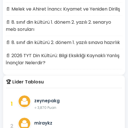
📄 Melek ve Ahiret İnancı: Kıyamet ve Yeniden Diriliş
📄 8. sınıf din kültürü 1. dönem 2. yazılı 2. senaryo
meb soruları
📄 8. sınıf din kültürü 2. dönem 1. yazılı sınava hazırlık
📄 2026 TYT Din Kültürü: Bilgi Eksikliği Kaynaklı Yanlış
İnançlar Nelerdir?
🏆 Lider Tablosu
zeynepakg
1
⭐ 3,870 Puan
miraykz
2