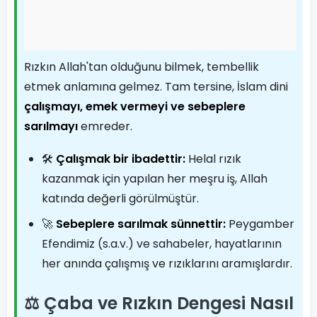
Rızkın Allah'tan olduğunu bilmek, tembellik
etmek anlamına gelmez. Tam tersine, İslam dini
çalışmayı, emek vermeyi ve sebeplere
sarılmayı
emreder.
🛠️
Çalışmak bir ibadettir:
Helal rızık
kazanmak için yapılan her meşru iş, Allah
katında değerli görülmüştür.
🚀
Sebeplere sarılmak sünnettir:
Peygamber
Efendimiz (s.a.v.) ve sahabeler, hayatlarının
her anında çalışmış ve rızıklarını aramışlardır.
⚖️ Çaba ve Rızkın Dengesi Nasıl