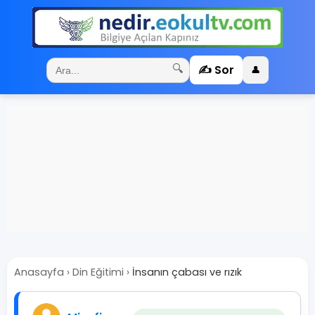
✍️ Sor
🔍
👤
Anasayfa
›
Din Eğitimi
›
İnsanın çabası ve rızık