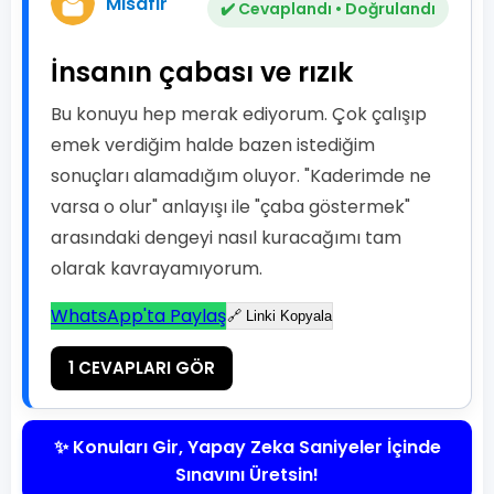
Misafir
✔️ Cevaplandı • Doğrulandı
İnsanın çabası ve rızık
Bu konuyu hep merak ediyorum. Çok çalışıp
emek verdiğim halde bazen istediğim
sonuçları alamadığım oluyor. "Kaderimde ne
varsa o olur" anlayışı ile "çaba göstermek"
arasındaki dengeyi nasıl kuracağımı tam
olarak kavrayamıyorum.
WhatsApp'ta Paylaş
🔗 Linki Kopyala
1 CEVAPLARI GÖR
✨ Konuları Gir, Yapay Zeka Saniyeler İçinde
Sınavını Üretsin!