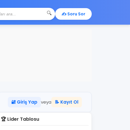
🔍
✍️ Soru Sor
🔐 Giriş Yap
veya
📝 Kayıt Ol
🏆 Lider Tablosu