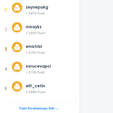
zeynepakg
1
⭐ 3,870 Puan
miraykz
2
⭐ 3,805 Puan
emirtrbl
3
⭐ 3,750 Puan
sorucevapci
4
⭐ 3,735 Puan
elif_cetin
5
⭐ 3,685 Puan
Tüm Sıralamayı Gör →