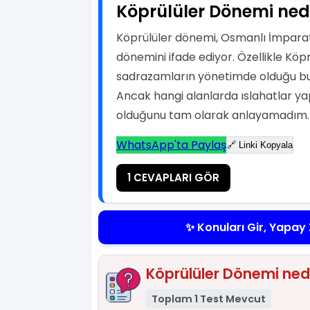
Köprülüler Dönemi ned
Köprülüler dönemi, Osmanlı İmparat
dönemini ifade ediyor. Özellikle Kö
sadrazamların yönetimde olduğu b
Ancak hangi alanlarda ıslahatlar y
olduğunu tam olarak anlayamadım.
WhatsApp'ta Paylaş
🔗 Linki Kopyala
1 CEVAPLARI GÖR
✨ Konuları Gir, Yapay 
Köprülüler Dönemi nedi
Toplam 1 Test Mevcut