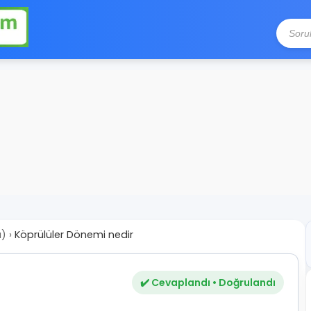
a)
›
Köprülüler Dönemi nedir
✔️ Cevaplandı • Doğrulandı