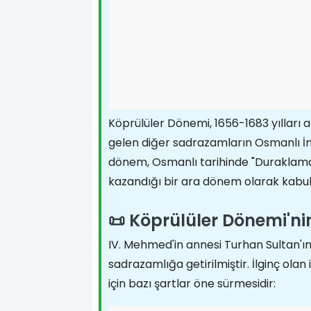
Köprülüler Dönemi, 1656-1683 yılları
gelen diğer sadrazamların Osmanlı İm
dönem, Osmanlı tarihinde "Duraklama 
kazandığı bir ara dönem olarak kabul e
📜 Köprülüler Dönemi'ni
IV. Mehmed'in annesi Turhan Sultan'
sadrazamlığa getirilmiştir. İlginç ol
için bazı şartlar öne sürmesidir: