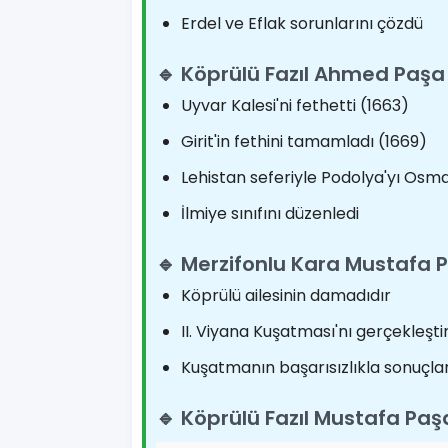
Erdel ve Eflak sorunlarını çözdü
🔹 Köprülü Fazıl Ahmed Paşa
Uyvar Kalesi'ni fethetti (1663)
Girit'in fethini tamamladı (1669)
Lehistan seferiyle Podolya'yı Osma
İlmiye sınıfını düzenledi
🔹 Merzifonlu Kara Mustafa 
Köprülü ailesinin damadıdır
II. Viyana Kuşatması'nı gerçekleşti
Kuşatmanın başarısızlıkla sonuçla
🔹 Köprülü Fazıl Mustafa Paş