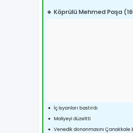
🔹 Köprülü Mehmed Paşa (16
İç isyanları bastırdı
Maliyeyi düzeltti
Venedik donanmasını Çanakkale Bo