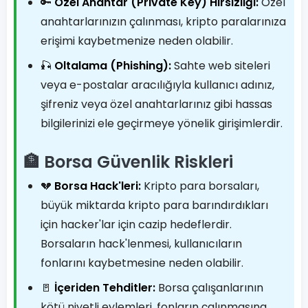
🔑
Özel Anahtar (Private Key) Hırsızlığı:
Özel
anahtarlarınızın çalınması, kripto paralarınıza
erişimi kaybetmenize neden olabilir.
🎣
Oltalama (Phishing):
Sahte web siteleri
veya e-postalar aracılığıyla kullanıcı adınız,
şifreniz veya özel anahtarlarınız gibi hassas
bilgilerinizi ele geçirmeye yönelik girişimlerdir.
🏦 Borsa Güvenlik Riskleri
💔
Borsa Hack'leri:
Kripto para borsaları,
büyük miktarda kripto para barındırdıkları
için hacker'lar için cazip hedeflerdir.
Borsaların hack'lenmesi, kullanıcıların
fonlarını kaybetmesine neden olabilir.
🚪
İçeriden Tehditler:
Borsa çalışanlarının
kötü niyetli eylemleri, fonların çalınmasına