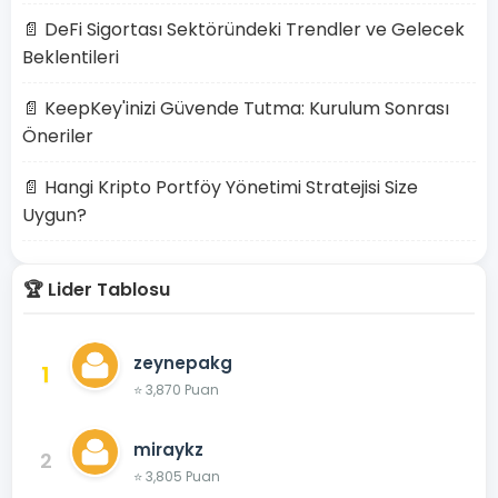
📄 DeFi Sigortası Sektöründeki Trendler ve Gelecek
Beklentileri
📄 KeepKey'inizi Güvende Tutma: Kurulum Sonrası
Öneriler
📄 Hangi Kripto Portföy Yönetimi Stratejisi Size
Uygun?
🏆 Lider Tablosu
zeynepakg
1
⭐ 3,870 Puan
miraykz
2
⭐ 3,805 Puan