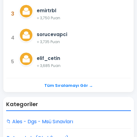
emirtrbl
3
⭐ 3,750 Puan
sorucevapci
4
⭐ 3,735 Puan
elif_cetin
5
⭐ 3,685 Puan
Tüm Sıralamayı Gör →
Kategoriler
📁 Ales - Dgs - Msü Sınavları