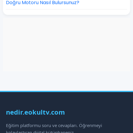
Doğru Motoru Nasıl Bulursunuz?
nedir.eokultv.com
Eğitim platformu soru ve cevapları. Öğrenmeyi
kolaylaştıran dijital kütüphaneniz.