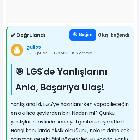
✔️ Doğrulandı
👍 Beğen
0 kişi beğendi.
guliss
3505 puan • 617 soru • 856 cevap
🎯 LGS'de Yanlışlarını
Anla, Başarıya Ulaş!
Yanlış analizi, LGS'ye hazırlanırken yapabileceğin
en akıllıca şeylerden biri. Neden mi? Çünkü
yanlışların, aslında sana yol gösteren işaretler!
Hangi konularda eksik olduğunu, nelere daha çok
çalışman gerektiğini gösterirler. Bu yazıda, yanlış