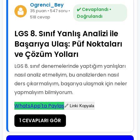
Ogrenci_Bey
✔️ Cevaplandı •
35 puan • 547 soru •
Doğrulandı
518 cevap
LGS 8. Sınıf Yanlış Analizi ile
Başarıya Ulaş: Püf Noktaları
ve Çözüm Yolları
LGS 8. sınıf denemelerinde yaptığım yanlışları
nasıl analiz etmeliyim, bu analizlerden nasıl
ders çıkarmalıyım, başarıya ulaşmak için neler
yapmalıyım bilmiyorum.
WhatsApp'ta Paylaş
🔗 Linki Kopyala
1 CEVAPLARI GÖR