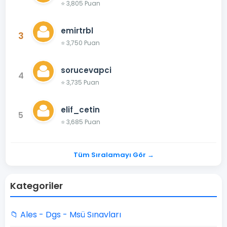
⭐ 3,805 Puan
emirtrbl
3
⭐ 3,750 Puan
sorucevapci
4
⭐ 3,735 Puan
elif_cetin
5
⭐ 3,685 Puan
Tüm Sıralamayı Gör →
Kategoriler
📁 Ales - Dgs - Msü Sınavları