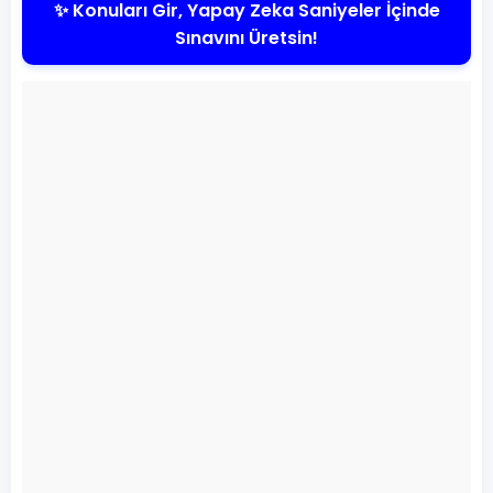
✨ Konuları Gir, Yapay Zeka Saniyeler İçinde
Sınavını Üretsin!