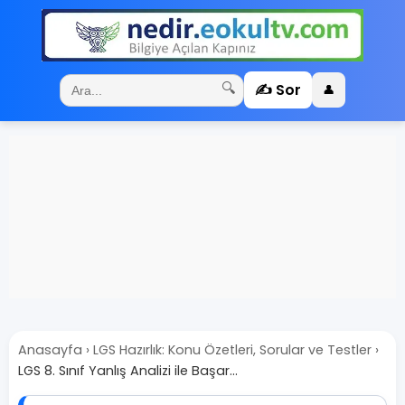
✍️ Sor
🔍
👤
Anasayfa
›
LGS Hazırlık: Konu Özetleri, Sorular ve Testler
›
LGS 8. Sınıf Yanlış Analizi ile Başar...