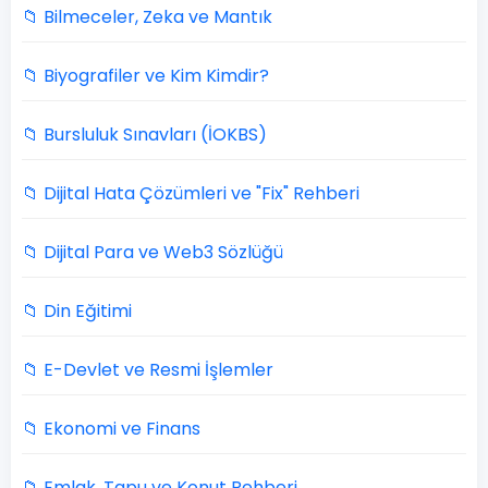
📁 Bilmeceler, Zeka ve Mantık
📁 Biyografiler ve Kim Kimdir?
📁 Bursluluk Sınavları (İOKBS)
📁 Dijital Hata Çözümleri ve "Fix" Rehberi
📁 Dijital Para ve Web3 Sözlüğü
📁 Din Eğitimi
📁 E-Devlet ve Resmi İşlemler
📁 Ekonomi ve Finans
📁 Emlak, Tapu ve Konut Rehberi