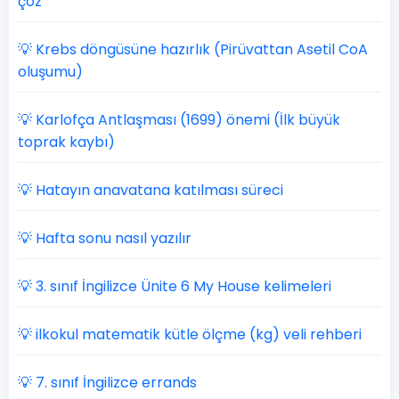
çöz
💡 Krebs döngüsüne hazırlık (Pirüvattan Asetil CoA
oluşumu)
💡 Karlofça Antlaşması (1699) önemi (İlk büyük
toprak kaybı)
💡 Hatayın anavatana katılması süreci
💡 Hafta sonu nasıl yazılır
💡 3. sınıf İngilizce Ünite 6 My House kelimeleri
💡 ilkokul matematik kütle ölçme (kg) veli rehberi
💡 7. sınıf İngilizce errands