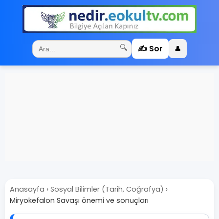
✍️ Sor
🔍
👤
Anasayfa
›
Sosyal Bilimler (Tarih, Coğrafya)
›
Miryokefalon Savaşı önemi ve sonuçları