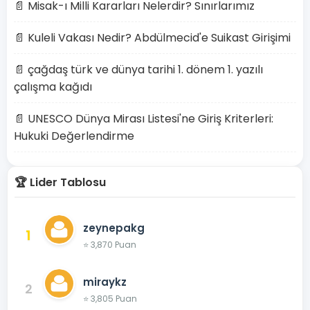
📄 Misak-ı Milli Kararları Nelerdir? Sınırlarımız
📄 Kuleli Vakası Nedir? Abdülmecid'e Suikast Girişimi
📄 çağdaş türk ve dünya tarihi 1. dönem 1. yazılı
çalışma kağıdı
📄 UNESCO Dünya Mirası Listesi'ne Giriş Kriterleri:
Hukuki Değerlendirme
🏆 Lider Tablosu
zeynepakg
1
⭐ 3,870 Puan
miraykz
2
⭐ 3,805 Puan