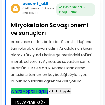
bademli_akil
✔️ Cevaplandı •
3245 puan • 614 soru •
Doğrulandı
858 cevap
Miryokefalon Savaşı önemi
ve sonuçları
Bu savaşın neden bu kadar önemli olduğunu
tam olarak anlayamadım. Anadolu'nun kesin
olarak Türk yurdu haline gelmesindeki rolünü
merak ediyorum. Ayrıca, bu savaştan sonra
Bizans'ın Türkleri artık Anadolu'dan atma
umudunu tamamen kaybettiği söyleniyor,
bunun sonuçlarını öğrenmek istiyorum.
WhatsApp'ta Paylaş
🔗 Linki Kopyala
1 CEVAPLARI GÖR