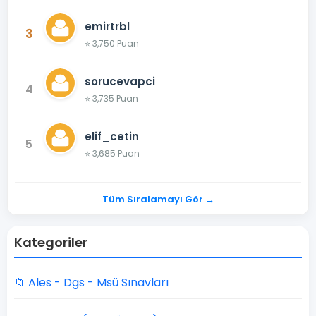
emirtrbl
3
⭐ 3,750 Puan
sorucevapci
4
⭐ 3,735 Puan
elif_cetin
5
⭐ 3,685 Puan
Tüm Sıralamayı Gör →
Kategoriler
📁 Ales - Dgs - Msü Sınavları