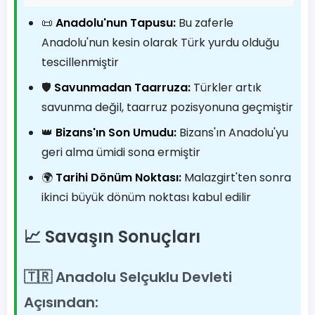
📜
Anadolu'nun Tapusu:
Bu zaferle
Anadolu'nun kesin olarak Türk yurdu olduğu
tescillenmiştir
🛡️
Savunmadan Taarruza:
Türkler artık
savunma değil, taarruz pozisyonuna geçmiştir
👑
Bizans'ın Son Umudu:
Bizans'ın Anadolu'yu
geri alma ümidi sona ermiştir
🌍
Tarihi Dönüm Noktası:
Malazgirt'ten sonra
ikinci büyük dönüm noktası kabul edilir
📈 Savaşın Sonuçları
🇹🇷 Anadolu Selçuklu Devleti
Açısından: