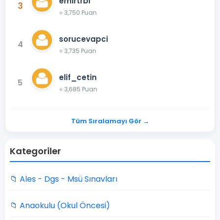
emirtrbl
3
⭐ 3,750 Puan
sorucevapci
4
⭐ 3,735 Puan
elif_cetin
5
⭐ 3,685 Puan
Tüm Sıralamayı Gör →
Kategoriler
📁 Ales - Dgs - Msü Sınavları
📁 Anaokulu (Okul Öncesi)