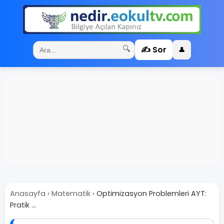
✍️ Sor
🔍
👤
Anasayfa
›
Matematik
›
Optimizasyon Problemleri AYT:
Pratik ...