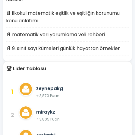
📄 ilkokul matematik eşitlik ve eşitliğin korunumu
konu anlatımı
📄 matematik veri yorumlama veli rehberi
📄 9. sınıf sayı kümeleri günlük hayattan örnekler
🏆 Lider Tablosu
zeynepakg
1
⭐ 3,870 Puan
miraykz
2
⭐ 3,805 Puan