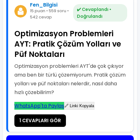
Fen_Bilgisi
✔️ Cevaplandı •
15 puan • 559 soru •
Doğrulandı
542 cevap
Optimizasyon Problemleri
AYT: Pratik Çözüm Yolları ve
Püf Noktaları
Optimizasyon problemleri AYT'de çok çıkıyor
ama ben bir türlü çözemiyorum. Pratik çözüm
yolları ve püf noktaları nelerdir, nasıl daha
hızlı çözebilirim?
WhatsApp'ta Paylaş
🔗 Linki Kopyala
1 CEVAPLARI GÖR