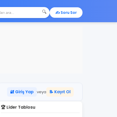
🔍
✍️ Soru Sor
🔐 Giriş Yap
veya
📝 Kayıt Ol
🏆 Lider Tablosu