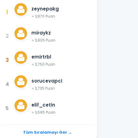
zeynepakg
1
⭐ 3,870 Puan
miraykz
2
⭐ 3,805 Puan
emirtrbl
3
⭐ 3,750 Puan
sorucevapci
4
⭐ 3,735 Puan
elif_cetin
5
⭐ 3,685 Puan
Tüm Sıralamayı Gör →