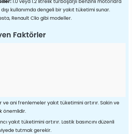
ller:
1.0 veya 1.2 litrelik turboşarjlı benzinli motorlara
r dışı kullanımda dengeli bir yakıt tüketimi sunar.
sta, Renault Clio gibi modeller.
eyen Faktörler
 ve ani frenlemeler yakıt tüketimini artırır. Sakin ve
k önemlidir.
cı yakıt tüketimini artırır. Lastik basıncını düzenli
viyede tutmak gerekir.