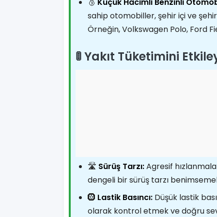
🥉
Küçük Hacimli Benzinli Otomobi
sahip otomobiller, şehir içi ve şehi
Örneğin, Volkswagen Polo, Ford Fie
🚦 Yakıt Tüketimini Etkil
🛣️
Sürüş Tarzı:
Agresif hızlanmalar
dengeli bir sürüş tarzı benimseme
🛞
Lastik Basıncı:
Düşük lastik basın
olarak kontrol etmek ve doğru se