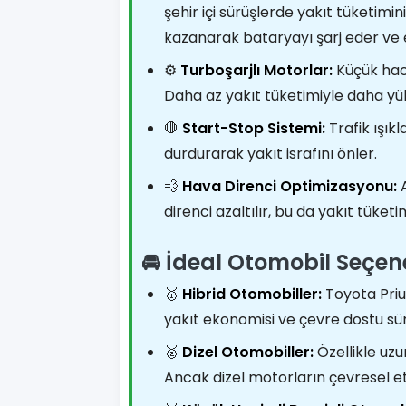
şehir içi sürüşlerde yakıt tüketimin
kazanarak bataryayı şarj eder ve 
⚙️
Turboşarjlı Motorlar:
Küçük haci
Daha az yakıt tüketimiyle daha y
🛑
Start-Stop Sistemi:
Trafik ışı
durdurarak yakıt israfını önler.
💨
Hava Direnci Optimizasyonu:
A
direnci azaltılır, bu da yakıt tüket
🚘 İdeal Otomobil Seçen
🥇
Hibrid Otomobiller:
Toyota Priu
yakıt ekonomisi ve çevre dostu sü
🥈
Dizel Otomobiller:
Özellikle uzu
Ancak dizel motorların çevresel et