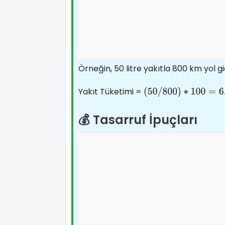
Örneğin, 50 litre yakıtla 800 km yol gi
Yakıt Tüketimi =
(
50
/
800
)
∗
100
=
6.25
💰 Tasarruf İpuçları