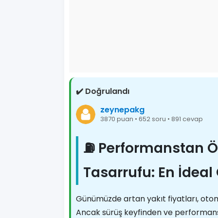
✔️ Doğrulandı
zeynepakg
3870 puan • 652 soru • 891 cevap
⛽ Performanstan 
Tasarrufu: En İdeal
Günümüzde artan yakıt fiyatları, otom
Ancak sürüş keyfinden ve performans