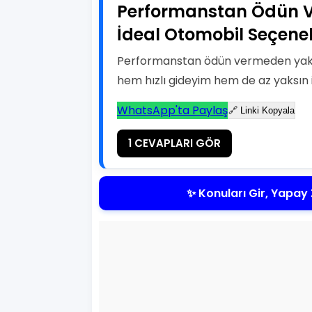
Performanstan Ödün V
İdeal Otomobil Seçenek
Performanstan ödün vermeden yakıt 
hem hızlı gideyim hem de az yaksın 
WhatsApp'ta Paylaş
🔗 Linki Kopyala
1 CEVAPLARI GÖR
✨ Konuları Gir, Yapay 