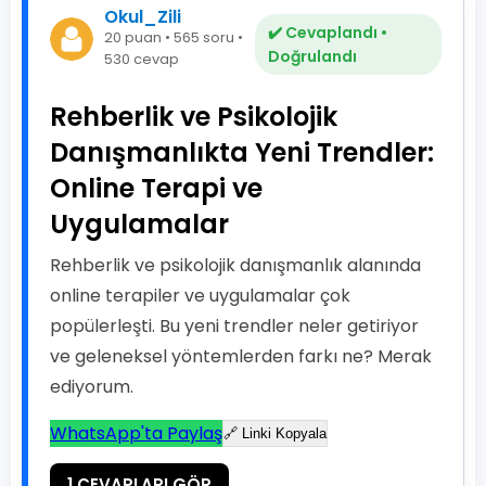
Okul_Zili
✔️ Cevaplandı •
20 puan • 565 soru •
Doğrulandı
530 cevap
Rehberlik ve Psikolojik
Danışmanlıkta Yeni Trendler:
Online Terapi ve
Uygulamalar
Rehberlik ve psikolojik danışmanlık alanında
online terapiler ve uygulamalar çok
popülerleşti. Bu yeni trendler neler getiriyor
ve geleneksel yöntemlerden farkı ne? Merak
ediyorum.
WhatsApp'ta Paylaş
🔗 Linki Kopyala
1 CEVAPLARI GÖR