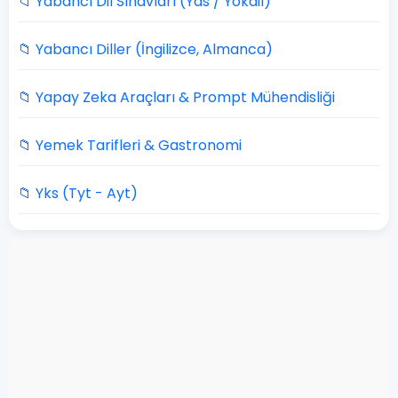
📁 Yabancı Dil Sınavları (Yds / Yökdil)
📁 Yabancı Diller (İngilizce, Almanca)
📁 Yapay Zeka Araçları & Prompt Mühendisliği
📁 Yemek Tarifleri & Gastronomi
📁 Yks (Tyt - Ayt)