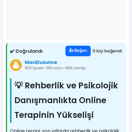
✔️ Doğrulandı
👍 Beğen
0 kişi beğendi.
MaviDusunce
1037 puan • 651 soru • 669 cevap
💡 Rehberlik ve Psikolojik
Danışmanlıkta Online
Terapinin Yükselişi
Online terapi, son yıllarda rehberlik ve psikolojik