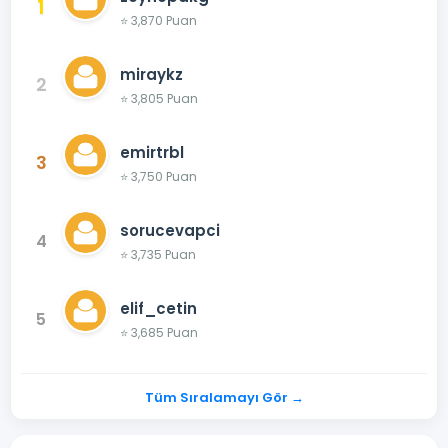
1
⭐ 3,870 Puan
miraykz
2
⭐ 3,805 Puan
emirtrbl
3
⭐ 3,750 Puan
sorucevapci
4
⭐ 3,735 Puan
elif_cetin
5
⭐ 3,685 Puan
Tüm Sıralamayı Gör →