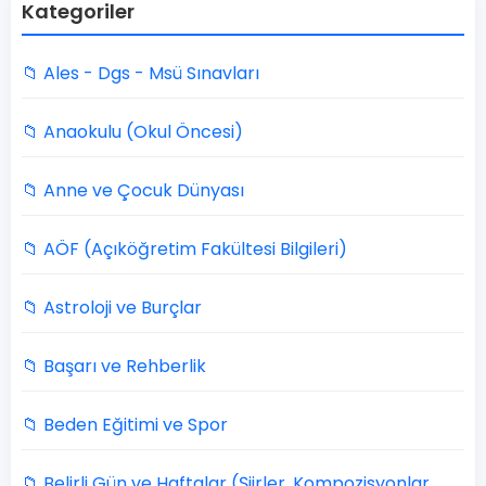
Kategoriler
📁 Ales - Dgs - Msü Sınavları
📁 Anaokulu (Okul Öncesi)
📁 Anne ve Çocuk Dünyası
📁 AÖF (Açıköğretim Fakültesi Bilgileri)
📁 Astroloji ve Burçlar
📁 Başarı ve Rehberlik
📁 Beden Eğitimi ve Spor
📁 Belirli Gün ve Haftalar (Şiirler, Kompozisyonlar,