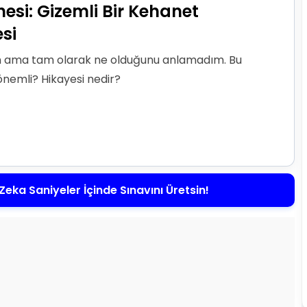
nesi: Gizemli Bir Kehanet
si
dum ama tam olarak ne olduğunu anlamadım. Bu
önemli? Hikayesi nedir?
Zeka Saniyeler İçinde Sınavını Üretsin!