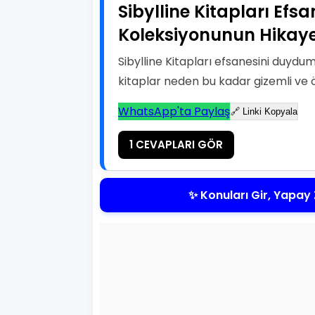
Sibylline Kitapları Efsa
Koleksiyonunun Hikaye
Sibylline Kitapları efsanesini duy
kitaplar neden bu kadar gizemli ve 
WhatsApp'ta Paylaş
🔗 Linki Kopyala
1 CEVAPLARI GÖR
✨ Konuları Gir, Yapay 