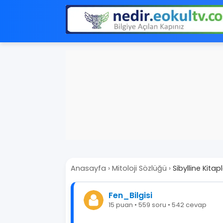
Anasayfa
›
Mitoloji Sözlüğü
›
Sibylline Kitapl
Fen_Bilgisi
15 puan • 559 soru • 542 cevap