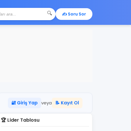
🔍
✍️ Soru Sor
🔐 Giriş Yap
veya
📝 Kayıt Ol
🏆 Lider Tablosu