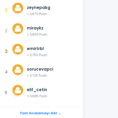
zeynepakg
1
⭐ 3,870 Puan
miraykz
2
⭐ 3,805 Puan
emirtrbl
3
⭐ 3,750 Puan
sorucevapci
4
⭐ 3,735 Puan
elif_cetin
5
⭐ 3,685 Puan
Tüm Sıralamayı Gör →