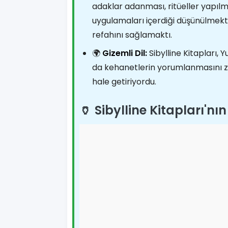
adaklar adanması, ritüeller yapılmas
uygulamaları içerdiği düşünülmekte
refahını sağlamaktı.
🌍
Gizemli Dil:
Sibylline Kitapları, 
da kehanetlerin yorumlanmasını zo
hale getiriyordu.
🏺 Sibylline Kitapları'n