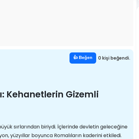
👍 Beğen
0 kişi beğendi.
rı: Kehanetlerin Gizemli
büyük sırlarından biriydi. İçlerinde devletin geleceğine
on, yüzyıllar boyunca Romalıların kaderini etkiledi.