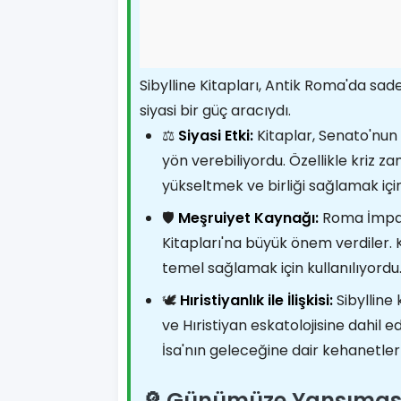
Sibylline Kitapları, Antik Roma'da sad
siyasi bir güç aracıydı.
⚖️
Siyasi Etki:
Kitaplar, Senato'nun k
yön verebiliyordu. Özellikle kriz 
yükseltmek ve birliği sağlamak için
🛡️
Meşruiyet Kaynağı:
Roma İmpar
Kitapları'na büyük önem verdiler. K
temel sağlamak için kullanılıyordu
🕊️
Hıristiyanlık ile İlişkisi:
Sibylline
ve Hıristiyan eskatolojisine dahil ed
İsa'nın geleceğine dair kehanetler
🔎 Günümüze Yansımas