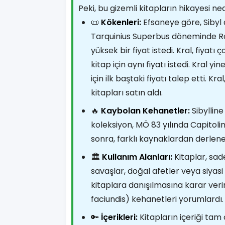
Peki, bu gizemli kitapların hikayesi n
📜
Kökenleri:
Efsaneye göre, Sibyl a
Tarquinius Superbus döneminde Rom
yüksek bir fiyat istedi. Kral, fiyatı 
kitap için aynı fiyatı istedi. Kral y
için ilk baştaki fiyatı talep etti. K
kitapları satın aldı.
🔥
Kaybolan Kehanetler:
Sibyllin
koleksiyon, MÖ 83 yılında Capitoli
sonra, farklı kaynaklardan derlene
🏛️
Kullanım Alanları:
Kitaplar, sad
savaşlar, doğal afetler veya siyasi
kitaplara danışılmasına karar veri
faciundis) kehanetleri yorumlardı.
🔑
İçerikleri:
Kitapların içeriği tam 