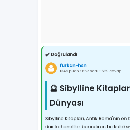
✔️ Doğrulandı
furkan-hsn
1345 puan • 662 soru • 629 cevap
🔮 Sibylline Kitapla
Dünyası
Sibylline Kitapları, Antik Roma'nın en 
dair kehanetler barındıran bu koleksiy