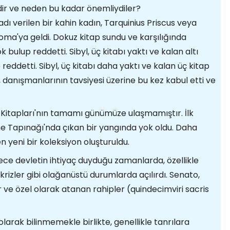
edir ve neden bu kadar önemliydiler?
dı verilen bir kahin kadın, Tarquinius Priscus veya
a'ya geldi. Dokuz kitap sundu ve karşılığında
çok bulup reddetti. Sibyl, üç kitabı yaktı ve kalan altı
ine reddetti. Sibyl, üç kitabı daha yaktı ve kalan üç kitap
ral, danışmanlarının tavsiyesi üzerine bu kez kabul etti ve
e Kitapları'nın tamamı günümüze ulaşmamıştır. İlk
ne Tapınağı'nda çıkan bir yangında yok oldu. Daha
n yeni bir koleksiyon oluşturuldu.
ece devletin ihtiyaç duyduğu zamanlarda, özellikle
 krizler gibi olağanüstü durumlarda açılırdı. Senato,
r ve özel olarak atanan rahipler (quindecimviri sacris
olarak bilinmemekle birlikte, genellikle tanrılara