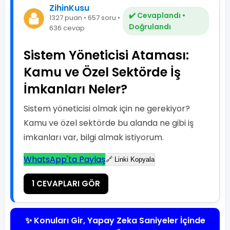
ZihinKusu
✔️ Cevaplandı •
1327 puan • 657 soru •
Doğrulandı
636 cevap
Sistem Yöneticisi Ataması:
Kamu ve Özel Sektörde İş
İmkanları Neler?
Sistem yöneticisi olmak için ne gerekiyor?
Kamu ve özel sektörde bu alanda ne gibi iş
imkanları var, bilgi almak istiyorum.
WhatsApp'ta Paylaş
🔗 Linki Kopyala
1 CEVAPLARI GÖR
✨ Konuları Gir, Yapay Zeka Saniyeler İçinde