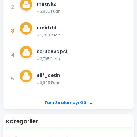
miraykz
2
⭐ 3,805 Puan
emirtrbl
3
⭐ 3,750 Puan
sorucevapci
4
⭐ 3,735 Puan
elif_cetin
5
⭐ 3,685 Puan
Tüm Sıralamayı Gör →
Kategoriler