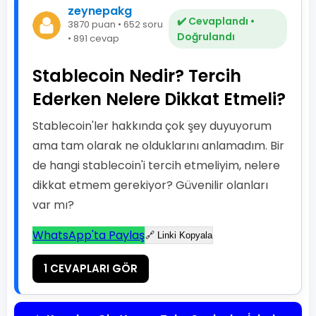
zeynepakg
✔️ Cevaplandı •
3870 puan • 652 soru
Doğrulandı
• 891 cevap
Stablecoin Nedir? Tercih
Ederken Nelere Dikkat Etmeli?
Stablecoin'ler hakkında çok şey duyuyorum
ama tam olarak ne olduklarını anlamadım. Bir
de hangi stablecoin'i tercih etmeliyim, nelere
dikkat etmem gerekiyor? Güvenilir olanları
var mı?
WhatsApp'ta Paylaş
🔗 Linki Kopyala
1 CEVAPLARI GÖR