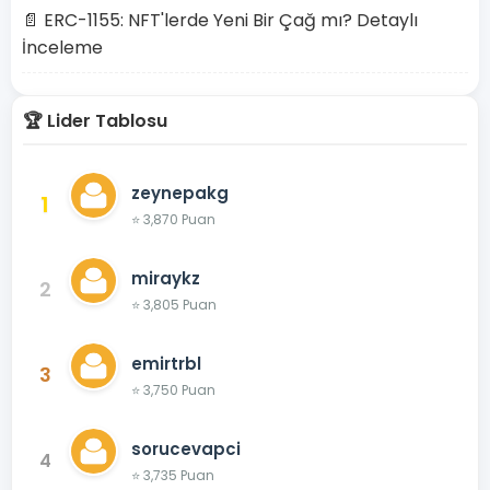
📄 ERC-1155: NFT'lerde Yeni Bir Çağ mı? Detaylı
İnceleme
🏆 Lider Tablosu
zeynepakg
1
⭐ 3,870 Puan
miraykz
2
⭐ 3,805 Puan
emirtrbl
3
⭐ 3,750 Puan
sorucevapci
4
⭐ 3,735 Puan