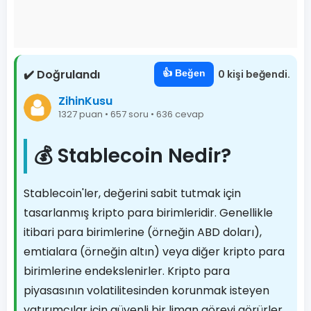
✔️ Doğrulandı
👍 Beğen
0 kişi beğendi.
ZihinKusu
1327 puan • 657 soru • 636 cevap
💰 Stablecoin Nedir?
Stablecoin'ler, değerini sabit tutmak için
tasarlanmış kripto para birimleridir. Genellikle
itibari para birimlerine (örneğin ABD doları),
emtialara (örneğin altın) veya diğer kripto para
birimlerine endekslenirler. Kripto para
piyasasının volatilitesinden korunmak isteyen
yatırımcılar için güvenli bir liman görevi görürler.