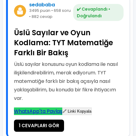
sedababa
✔️ Cevaplandı •
3495 puan • 658 soru
Doğrulandı
• 882 cevap
Üslü Sayılar ve Oyun
Kodlama: TYT Matematiğe
Farklı Bir Bakış
Üslü sayılar konusunu oyun kodlama ile nasıl
ilişkilendirebilirim, merak ediyorum. TYT
matematiğe farklı bir bakış açısıyla nasıl
yaklaşabilirim, bu konuda bir fikre ihtiyacım
var.
WhatsApp'ta Paylaş
🔗 Linki Kopyala
1 CEVAPLARI GÖR