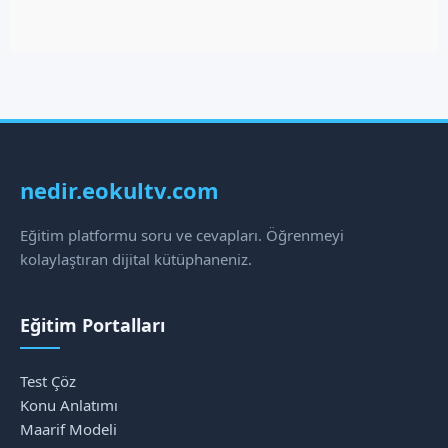
nedir.eokultv.com
Eğitim platformu soru ve cevapları. Öğrenmeyi
kolaylaştıran dijital kütüphaneniz.
Eğitim Portalları
Test Çöz
Konu Anlatımı
Maarif Modeli