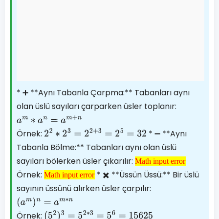
* ➕ **Aynı Tabanla Çarpma:** Tabanları aynı
olan üslü sayıları çarparken üsler toplanır:
a
m
∗
a
n
=
a
m
+
n
Örnek:
* ➖ **Aynı
2
2
∗
2
3
=
2
2
+
3
=
2
5
=
32
Tabanla Bölme:** Tabanları aynı olan üslü
sayıları bölerken üsler çıkarılır:
Math input error
Math input
Örnek:
* ✖️ **Üssün Üssü:** Bir üslü
Math input error
Math input
error
sayının üssünü alırken üsler çarpılır:
error
(
a
m
)
n
=
a
m
∗
n
Örnek:
(
5
2
)
3
=
5
2
∗
3
=
5
6
=
15625