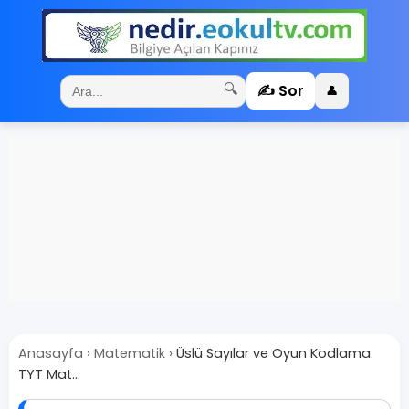
✍️ Sor
🔍
👤
Anasayfa
›
Matematik
›
Üslü Sayılar ve Oyun Kodlama:
TYT Mat...