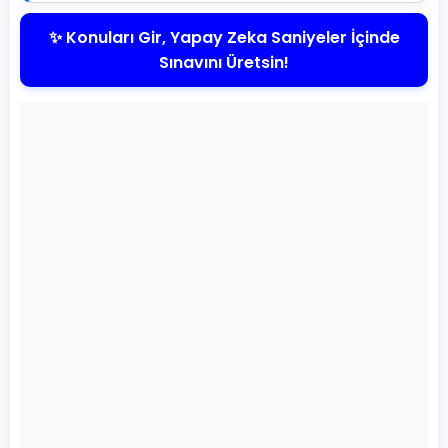
✨ Konuları Gir, Yapay Zeka Saniyeler İçinde
Sınavını Üretsin!