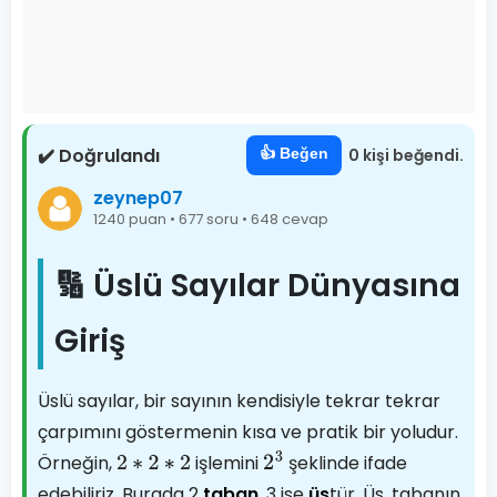
✔️ Doğrulandı
👍 Beğen
0 kişi beğendi.
zeynep07
1240 puan • 677 soru • 648 cevap
🔢 Üslü Sayılar Dünyasına
Giriş
Üslü sayılar, bir sayının kendisiyle tekrar tekrar
çarpımını göstermenin kısa ve pratik bir yoludur.
Örneğin,
işlemini
şeklinde ifade
2
∗
2
∗
2
2
3
edebiliriz. Burada 2
taban
, 3 ise
üs
tür. Üs, tabanın