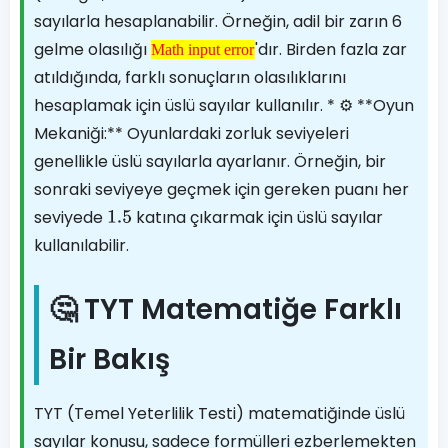
sayılarla hesaplanabilir. Örneğin, adil bir zarın 6
gelme olasılığı
'dır. Birden fazla zar
Math input error
Math input
atıldığında, farklı sonuçların olasılıklarını
error
hesaplamak için üslü sayılar kullanılır. * ⚙️ **Oyun
Mekaniği:** Oyunlardaki zorluk seviyeleri
genellikle üslü sayılarla ayarlanır. Örneğin, bir
sonraki seviyeye geçmek için gereken puanı her
seviyede
katına çıkarmak için üslü sayılar
1.5
kullanılabilir.
🤔 TYT Matematiğe Farklı
Bir Bakış
TYT (Temel Yeterlilik Testi) matematiğinde üslü
sayılar konusu, sadece formülleri ezberlemekten