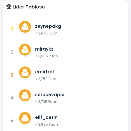
🏆 Lider Tablosu
zeynepakg
1
⭐ 3,870 Puan
miraykz
2
⭐ 3,805 Puan
emirtrbl
3
⭐ 3,750 Puan
sorucevapci
4
⭐ 3,735 Puan
elif_cetin
5
⭐ 3,685 Puan