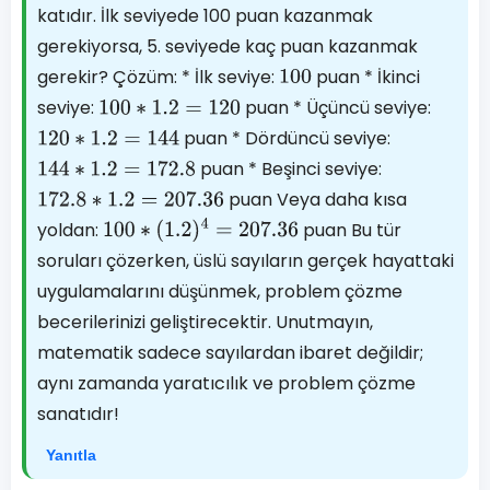
katıdır. İlk seviyede 100 puan kazanmak
gerekiyorsa, 5. seviyede kaç puan kazanmak
gerekir? Çözüm: * İlk seviye:
puan * İkinci
100
seviye:
puan * Üçüncü seviye:
100
∗
1.2
=
120
puan * Dördüncü seviye:
120
∗
1.2
=
144
puan * Beşinci seviye:
144
∗
1.2
=
172.8
puan Veya daha kısa
172.8
∗
1.2
=
207.36
yoldan:
puan Bu tür
100
∗
(
1.2
)
4
=
207.36
soruları çözerken, üslü sayıların gerçek hayattaki
uygulamalarını düşünmek, problem çözme
becerilerinizi geliştirecektir. Unutmayın,
matematik sadece sayılardan ibaret değildir;
aynı zamanda yaratıcılık ve problem çözme
sanatıdır!
Yanıtla