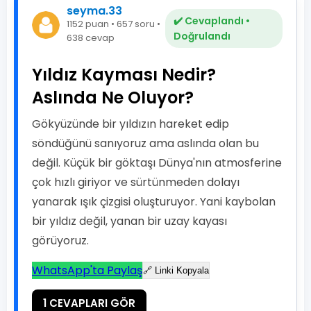
seyma.33
✔️ Cevaplandı •
1152 puan • 657 soru •
Doğrulandı
638 cevap
Yıldız Kayması Nedir?
Aslında Ne Oluyor?
Gökyüzünde bir yıldızın hareket edip
söndüğünü sanıyoruz ama aslında olan bu
değil. Küçük bir göktaşı Dünya'nın atmosferine
çok hızlı giriyor ve sürtünmeden dolayı
yanarak ışık çizgisi oluşturuyor. Yani kaybolan
bir yıldız değil, yanan bir uzay kayası
görüyoruz.
WhatsApp'ta Paylaş
🔗 Linki Kopyala
1 CEVAPLARI GÖR