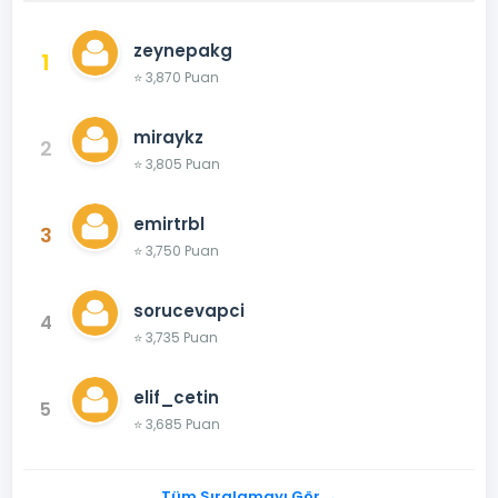
zeynepakg
1
⭐ 3,870 Puan
miraykz
2
⭐ 3,805 Puan
emirtrbl
3
⭐ 3,750 Puan
sorucevapci
4
⭐ 3,735 Puan
elif_cetin
5
⭐ 3,685 Puan
Tüm Sıralamayı Gör →