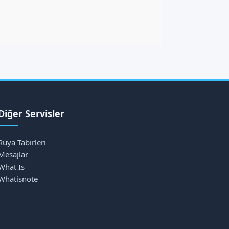
Diğer Servisler
Rüya Tabirleri
Mesajlar
What Is
Whatisnote