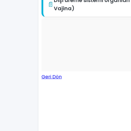
Dişi üreme sistemi organları
📄
Vajina)
Geri Dön