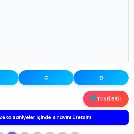
C
D
🏁
Testi Bitir
Zeka Saniyeler İçinde Sınavını Üretsin!