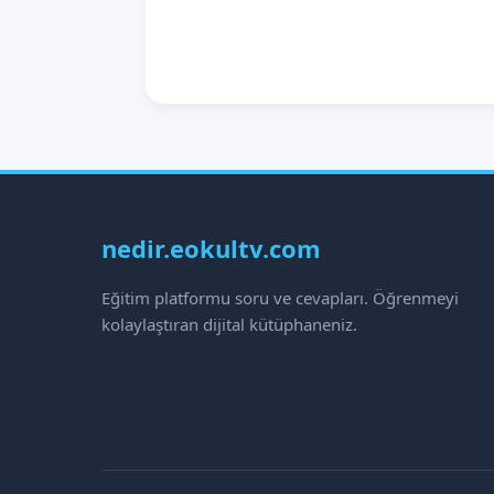
nedir.eokultv.com
Eğitim platformu soru ve cevapları. Öğrenmeyi
kolaylaştıran dijital kütüphaneniz.