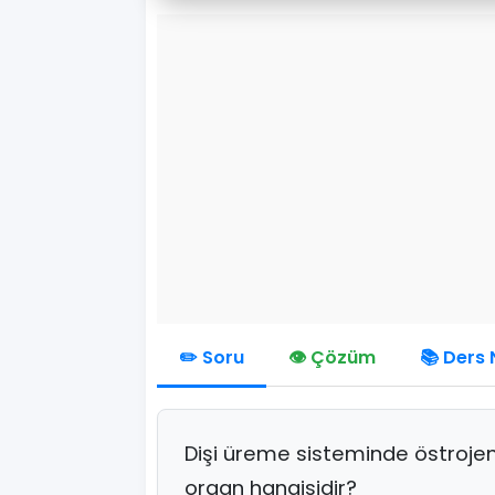
✏️ Soru
👁️ Çözüm
📚 Ders 
Dişi üreme sisteminde östrojen
organ hangisidir?