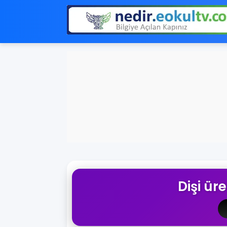
Dişi ür