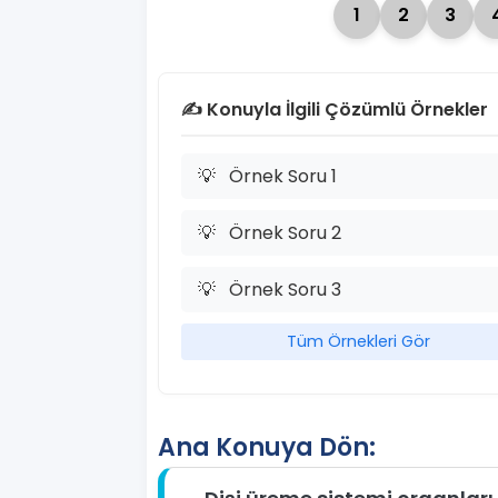
1
2
3
✍️ Konuyla İlgili Çözümlü Örnekler
💡
Örnek Soru 1
💡
Örnek Soru 2
💡
Örnek Soru 3
Tüm Örnekleri Gör
Ana Konuya Dön: