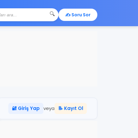
🔍
✍️ Soru Sor
🔐 Giriş Yap
veya
📝 Kayıt Ol