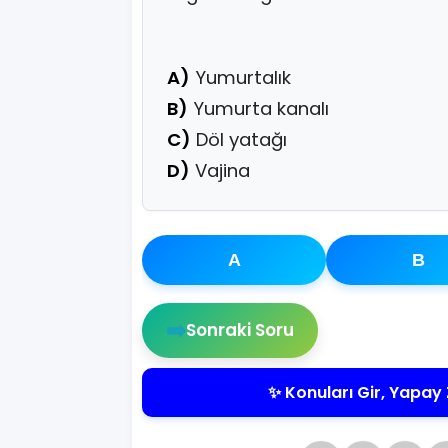
A)
Yumurtalık
B)
Yumurta kanalı
C)
Döl yatağı
D)
Vajina
A
B
➡️
Sonraki Soru
✨ Konuları Gir, Yapay 