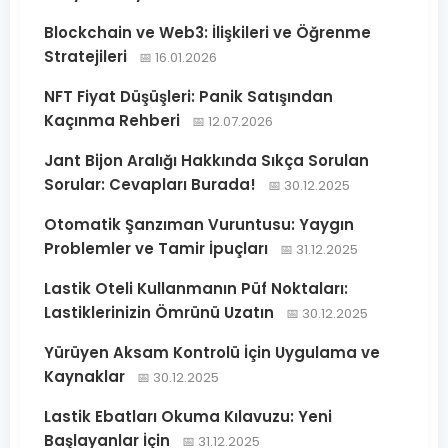
Blockchain ve Web3: İlişkileri ve Öğrenme
Stratejileri
📅 16.01.2026
NFT Fiyat Düşüşleri: Panik Satışından
Kaçınma Rehberi
📅 12.07.2026
Jant Bijon Aralığı Hakkında Sıkça Sorulan
Sorular: Cevapları Burada!
📅 30.12.2025
Otomatik Şanzıman Vuruntusu: Yaygın
Problemler ve Tamir İpuçları
📅 31.12.2025
Lastik Oteli Kullanmanın Püf Noktaları:
Lastiklerinizin Ömrünü Uzatın
📅 30.12.2025
Yürüyen Aksam Kontrolü İçin Uygulama ve
Kaynaklar
📅 30.12.2025
Lastik Ebatları Okuma Kılavuzu: Yeni
Başlayanlar İçin
📅 31.12.2025