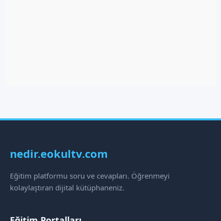
nedir.eokultv.com
Eğitim platformu soru ve cevapları. Öğrenmeyi
kolaylaştıran dijital kütüphaneniz.
Eğitim Portalları