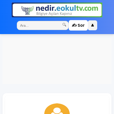
✍️ Sor
🔍
👤