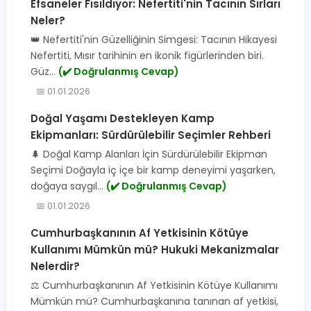
Efsaneler Fısıldıyor: Nefertiti'nin Tacının Sırları
Neler?
👑 Nefertiti'nin Güzelliğinin Simgesi: Tacının Hikayesi
Nefertiti, Mısır tarihinin en ikonik figürlerinden biri.
Güz...
(✔️ Doğrulanmış Cevap)
📅 01.01.2026
Doğal Yaşamı Destekleyen Kamp
Ekipmanları: Sürdürülebilir Seçimler Rehberi
🌲 Doğal Kamp Alanları İçin Sürdürülebilir Ekipman
Seçimi Doğayla iç içe bir kamp deneyimi yaşarken,
doğaya saygıl...
(✔️ Doğrulanmış Cevap)
📅 01.01.2026
Cumhurbaşkanının Af Yetkisinin Kötüye
Kullanımı Mümkün mü? Hukuki Mekanizmalar
Nelerdir?
⚖️ Cumhurbaşkanının Af Yetkisinin Kötüye Kullanımı
Mümkün mü? Cumhurbaşkanına tanınan af yetkisi,