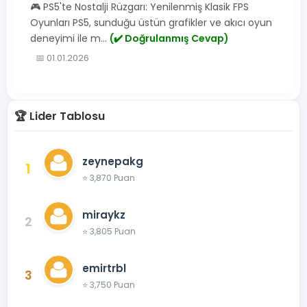
🎮 PS5'te Nostalji Rüzgarı: Yenilenmiş Klasik FPS
Oyunları PS5, sunduğu üstün grafikler ve akıcı oyun
deneyimi ile m...
(✔️ Doğrulanmış Cevap)
📅 01.01.2026
🏆 Lider Tablosu
zeynepakg
1
⭐ 3,870 Puan
miraykz
2
⭐ 3,805 Puan
emirtrbl
3
⭐ 3,750 Puan